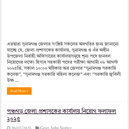
এতদ্বারা সুনামগঞ্জ জেলার সংশ্লিষ্ট সকলের অবগতির জন্য জানানো
যাচ্ছে যে, জেলা প্রশাসকের কার্যালয়, সুনামগঞ্জ ও এঁর অধীন
উপজেলা নির্বাহী অফিসারের কার্যালয়সমূহে শূন্য পদে জনবল
নিয়োগের লক্ষ্যে হিসাব সহকারী পদের পরীক্ষা আগামী ০৮ আগস্ট
২০২৫খ্রি. সকাল ১০:০০ ঘটিকায় অত্র জেলার “সুনামগঞ্জ সরকারি
কলেজ”, “সুনামগঞ্জ সরকারি মহিলা কলেজ” এবং “সরকারি জুবিলী
উচ্চ …
Read More »
পঞ্চগড় জেলা প্রশাসকের কার্যালয় নিয়োগ ফলাফল
২০২৫
26/07/2025
Govt. Jobs Notice