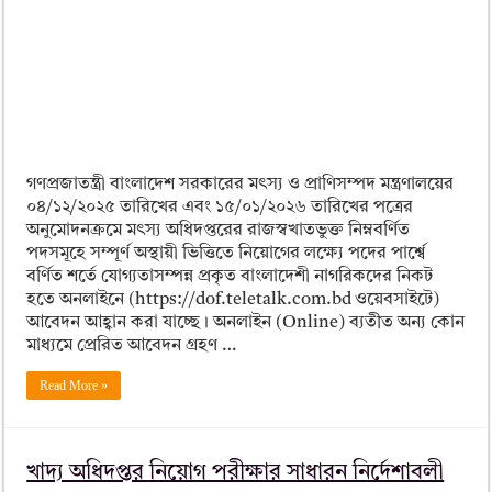
ময়মনসিংহ বোর্ড এইচএসসি রেজাল্ট ২০২৫ – HSC Result 2025 Mymensingh B
দিনাজপুর বোর্ড এইচএসসি রেজাল্ট ২০২৫ – HSC Result 2025 Dinajpur Board
সিলেট বোর্ড এইচএসসি রেজাল্ট ২০২৫ – HSC Result 2025 Sylhet Board
গণপ্রজাতন্ত্রী বাংলাদেশ সরকারের মৎস্য ও প্রাণিসম্পদ মন্ত্রণালয়ের
০৪/১২/২০২৫ তারিখের এবং ১৫/০১/২০২৬ তারিখের পত্রের
অনুমোদনক্রমে মৎস্য অধিদপ্তরের রাজস্বখাতভুক্ত নিম্নবর্ণিত
পদসমূহে সম্পূর্ণ অস্থায়ী ভিত্তিতে নিয়োগের লক্ষ্যে পদের পার্শ্বে
বর্ণিত শর্তে যোগ্যতাসম্পন্ন প্রকৃত বাংলাদেশী নাগরিকদের নিকট
হতে অনলাইনে (https://dof.teletalk.com.bd ওয়েবসাইটে)
আবেদন আহ্বান করা যাচ্ছে। অনলাইন (Online) ব্যতীত অন্য কোন
মাধ্যমে প্রেরিত আবেদন গ্রহণ …
Read More »
খাদ্য অধিদপ্তর নিয়োগ পরীক্ষার সাধারন নির্দেশাবলী