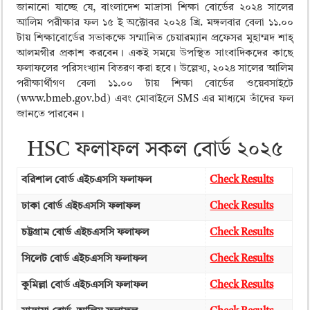
ময়মনসিংহ বোর্ড এইচএসসি রেজাল্ট ২০২৫ – HSC Result 2025 Mymensingh B
জানানো যাচ্ছে যে, বাংলাদেশ মাদ্রাসা শিক্ষা বোর্ডের ২০২৪ সালের
আলিম পরীক্ষার ফল ১৫ ই অক্টোবর ২০২৪ খ্রি. মঙ্গলবার বেলা ১১.০০
দিনাজপুর বোর্ড এইচএসসি রেজাল্ট ২০২৫ – HSC Result 2025 Dinajpur Board
টায় শিক্ষাবোর্ডের সভাকক্ষে সম্মানিত চেয়ারম্যান প্রফেসর মুহাম্মদ শাহ্
সিলেট বোর্ড এইচএসসি রেজাল্ট ২০২৫ – HSC Result 2025 Sylhet Board
আলমগীর প্রকাশ করবেন। একই সময়ে উপস্থিত সাংবাদিকদের কাছে
ফলাফলের পরিসংখ্যান বিতরণ করা হবে। উল্লেখ্য, ২০২৪ সালের আলিম
পরীক্ষার্থীগণ বেলা ১১.০০ টায় শিক্ষা বোর্ডের ওয়েবসাইটে
(www.bmeb.gov.bd) এবং মোবাইলে SMS এর মাধ্যমে তাঁদের ফল
জানতে পারবেন।
HSC ফলাফল সকল বোর্ড ২০২৫
বরিশাল বোর্ড এইচএসসি ফলাফল
Check Results
ঢাকা বোর্ড এইচএসসি ফলাফল
Check Results
চট্টগ্রাম বোর্ড এইচএসসি ফলাফল
Check Results
সিলেট বোর্ড এইচএসসি ফলাফল
Check Results
কুমিল্লা বোর্ড এইচএসসি ফলাফল
Check Results