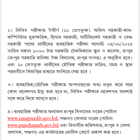
২। লিখিত পরীক্ষায় উত্তীর্ণ (১৬ গ্রেডভুক্ত) অফিস সহকারী-কাম-
কম্পিউটার মুদ্রাক্ষরিক, হিসাব সহকারী, সার্টিফিকেট সহকারী ও বেঞ্চ
সহকারী পদের প্রার্থীদের ব্যবহারিক পরীক্ষা আগামী ০৪/০৮/২০২৫
তারিখ সকাল ১০:০০ টায় সরকারি টেকনিক্যাল স্কুল ও কলেজ, রংপুর
(রংপুর সরকারি বালিকা উচ্চ বিদ্যালয়, রংপুর সংলগ্ন) এ অনুষ্ঠিত হবে।
এবং ২০ গ্রেডভুক্ত প্রার্থীদের মৌখিক পরীক্ষার তারিখ, সময় ও স্থান
পরবর্তীতে বিজ্ঞপ্তির মাধ্যমে জানিয়ে দেয়া হবে ।
৩। ব্যবহারিক/মৌখিক পরীক্ষায় অংশগ্রহণের জন্য নতুন করে আর
কোন প্রবেশপত্র ইস্যু করা হবে না, লিখিত পরীক্ষার প্রবেশপত্র অবশ্যই
সঙ্গে করে নিয়ে আসতে হবে।
৪। ব্যবহারিক পরীক্ষার ফলাফল রংপুর বিভাগের ওয়েব পোর্টাল
www.rangpurdiv.gov.bd
, পঞ্চগড় জেলার ওয়েব পোর্টাল
www.panchagarh.gov.bd
এবং বিভাগীয় কমিশনার, রংপুর ও জেলা
প্রশাসক, পঞ্চগড় এর কার্যালয়ের নোটিশ বোর্ডে প্রকাশ করা হবে।