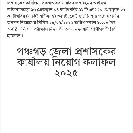
ময়মনসিংহ বোর্ড এইচএসসি রেজাল্ট ২০২৫ – HSC Result 2025 Mymensingh B
প্রশাসকের কার্যালয়, পঞ্চগড় এর সাধারণ প্রশাসনের অধীনস্থ
অফিসসমূহের ১৬ গ্রেডভুক্ত ০৪ ক্যাটাগরির ১১ টি এবং ২০ গ্রেডভুক্ত ০৭
দিনাজপুর বোর্ড এইচএসসি রেজাল্ট ২০২৫ – HSC Result 2025 Dinajpur Board
ক্যাটাগরির (সার্কিট হাউসসহ) ৩৫ টি, মোট ৪৬ টি শূন্য পদে সরাসরি
সিলেট বোর্ড এইচএসসি রেজাল্ট ২০২৫ – HSC Result 2025 Sylhet Board
জনবল নিয়োগের নিমিত্ত ২৫/০৭/২০২৫ তারিখ সকাল ১০.০০ টায়
অনুষ্ঠিত লিখিত পরীক্ষায় নিম্নবর্ণিত রোল নম্বরধারী প্রার্থীগণ উত্তীর্ণ
হয়েছেন।
পঞ্চগড় জেলা প্রশাসকের
কার্যালয় নিয়োগ ফলাফল
২০২৫