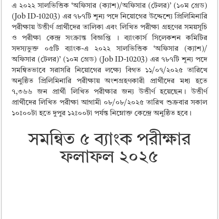
ময়মনসিংহ বোর্ড এইচএসসি রেজাল্ট ২০২৫ – HSC Result 2025 Mymensingh B
এ ২০২২ সালভিত্তিক ‘অফিসার (ক্যাশ)/অফিসার (টেলর)’ (১০ম গ্রেড)
(Job ID-10203) এর ৭৮৭টি শূন্য পদে নিয়োগের উদ্দেশ্যে প্রিলিমিনারি
দিনাজপুর বোর্ড এইচএসসি রেজাল্ট ২০২৫ – HSC Result 2025 Dinajpur Board
পরীক্ষায় উত্তীর্ণ প্রার্থীদের তালিকা এবং লিখিত পরীক্ষা গ্রহণের সময়সূচি
সিলেট বোর্ড এইচএসসি রেজাল্ট ২০২৫ – HSC Result 2025 Sylhet Board
ও পরীক্ষা কেন্দ্র সংক্রান্ত বিজ্ঞপ্তি । ব্যাংকার্স সিলেকশন কমিটির
সদস্যভুক্ত ০৫টি ব্যাংক-এ ২০২২ সালভিত্তিক ‘অফিসার (ক্যাশ)/
অফিসার (টেলর)’ (১০ম গ্রেড) (Job ID-10203) এর ৭৮৭টি শূন্য পদে
সমন্বিতভাবে সরাসরি নিয়োগের লক্ষ্যে বিগত ১১/০৭/২০২৫ তারিখে
অনুষ্ঠিত প্রিলিমিনারি পরীক্ষায় অংশগ্রহণকারী প্রার্থীদের মধ্য হতে
৭,৩৬৬ জন প্রার্থী লিখিত পরীক্ষার জন্য উত্তীর্ণ হয়েছেন। উত্তীর্ণ
প্রার্থীদের লিখিত পরীক্ষা আগামী ০৮/০৮/২০২৫ তারিখ শুক্রবার সকাল
১০ঃ০০টা হতে দুপুর ১২ঃ০০টা পর্যন্ত নিম্নোক্ত কেন্দ্রে অনুষ্ঠিত হবে।
সমন্বিত ৫ ব্যাংক পরীক্ষার
ফলাফল ২০২৫