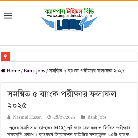
মৎস্য অধিদপ্তর (dof) নিয়োগ বিজ্ঞপ্তি ২০২৬
Home
/
Bank Jobs
/
সমন্বিত ৫ ব্যাংক পরীক্ষার ফলাফল ২০২৫
প্রাথমিক সহকারী শিক্ষক নিয়োগ পরীক্ষার চূড়ান্ত ফলাফল 2026 – Dpe gov bd r
Primary Assistant Teacher Result 2026 | dpe.gov.bd result
সমন্বিত ৫ ব্যাংক পরীক্ষার ফলাফল
primary viva result 2026 pdf download – dpe viva result
২০২৫
www dpe gov bd result 2026 pdf
Nazmul Hasan
28/07/2025
Bank Jobs
www dpe gov bd result 2026 pdf download
পদের সমন্বিত ৫ ব্যাংকের MCQ পরীক্ষার ফলাফল ও লিখিত পরীক্ষার
আলিম পরীক্ষার রেজাল্ট ২০২৫ – Bmeb ALIM Result
সময়সূচি প্রকাশ। ব্যাংকার্স সিলেকশন কমিটির সদস্যভুক্ত ০৫টি ব্যাংক-