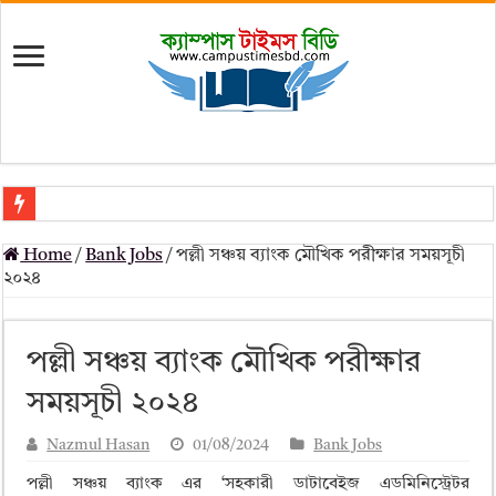
মৎস্য অধিদপ্তর (dof) নিয়োগ বিজ্ঞপ্তি ২০২৬
Home
/
Bank Jobs
/
পল্লী সঞ্চয় ব্যাংক মৌখিক পরীক্ষার সময়সূচী
প্রাথমিক সহকারী শিক্ষক নিয়োগ পরীক্ষার চূড়ান্ত ফলাফল 2026 – Dpe gov bd r
২০২৪
Primary Assistant Teacher Result 2026 | dpe.gov.bd result
primary viva result 2026 pdf download – dpe viva result
পল্লী সঞ্চয় ব্যাংক মৌখিক পরীক্ষার
www dpe gov bd result 2026 pdf
সময়সূচী ২০২৪
www dpe gov bd result 2026 pdf download
Nazmul Hasan
01/08/2024
Bank Jobs
আলিম পরীক্ষার রেজাল্ট ২০২৫ – Bmeb ALIM Result
পল্লী সঞ্চয় ব্যাংক এর ‘সহকারী ডাটাবেইজ এডমিনিস্ট্রেটর