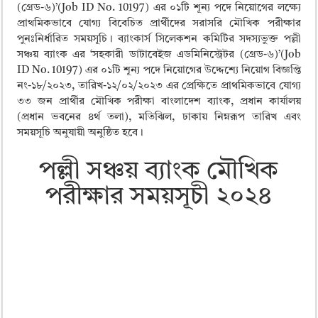
ময়মনসিংহ বোর্ড এইচএসসি রেজাল্ট ২০২৫ – HSC Result 2025 Mymensingh B
(গ্রেড-৬)’(Job ID No. 10197) এর ০১টি শূন্য পদে নিয়োগের লক্ষ্যে
প্রাথমিকভাবে যোগ্য বিবেচিত প্রার্থীদের সরাসরি মৌখিক পরীক্ষার
দিনাজপুর বোর্ড এইচএসসি রেজাল্ট ২০২৫ – HSC Result 2025 Dinajpur Board
পুনঃনির্ধারিত সময়সূচি। ব্যাংকার্স সিলেকশন কমিটির সদস্যভুক্ত পল্লী
সিলেট বোর্ড এইচএসসি রেজাল্ট ২০২৫ – HSC Result 2025 Sylhet Board
সঞ্চয় ব্যাংক এর ‘সহকারী ডাটাবেইজ এডমিনিস্ট্রেটর (গ্রেড-৬)’(Job
ID No. 10197) এর ০১টি শূন্য পদে নিয়োগের উদ্দেশ্যে নিয়োগ বিজ্ঞপ্তি
নং-১৮/২০২৩, তারিখ-১২/০২/২০২৩ এর প্রেক্ষিতে প্রাথমিকভাবে যোগ্য
৩৩ জন প্রার্থীর মৌখিক পরীক্ষা বাংলাদেশ ব্যাংক, প্রধান কার্যালয়
(প্রধান ভবনের ৪র্থ তলা), মতিঝিল, ঢাকায় নিম্নরূপ তারিখ এবং
সময়সূচি অনুযায়ী অনুষ্ঠিত হবে।
পল্লী সঞ্চয় ব্যাংক মৌখিক
পরীক্ষার সময়সূচী ২০২৪