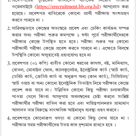
প্রবেশপত্রের ডুপ্লিকেট বাংলাদেশ ব্যাংকের নিয়োগ সংক্রান্ত
ওয়েবসাইটে (
https://erecruitment.bb.org.bd
) আপলোড করা
হয়েছে। প্রবেশপত্র ব্যতিরেকে কোনো প্রার্থী পরীক্ষায় অংশগ্রহণ
করতে পারবে না ।
সারিবদ্ধভাবে কেন্দ্রের অভ্যন্তরে প্রবেশ এবং চেকিং কার্যক্রম সম্পন্ন
করার জন্য পরীক্ষা শুরুর কমপক্ষে ১ ঘন্টা পূর্বে পরীক্ষার্থীদেরকে
পরীক্ষার কেন্দ্রে উপস্থিত হতে হবে। পরীক্ষা শুরুর পর কোনো
পরীক্ষার্থী পরীক্ষা কেন্দ্রে প্রবেশ করতে পারবে না। এক্ষেত্রে বিলম্বে
উপস্থিতি কোনো অজুহাতেই গ্রহণযোগ্য হবে না
প্রবেশপত্র (০১ কপি) ব্যতীত কোনো ধরণের কাগজ, বই, মানিব্যাগ,
বোতল, মোবাইল ফোন, ক্যালকুলেটর, ইলেক্ট্রনিক কার্ড (স্মার্ট কার্ড,
ডেবিট কার্ড, ক্রেডিট কার্ড বা অনুরূপ অন্য কোন কার্ড), ডিজিটাল/
স্মার্ট ওয়াচ বা অন্য কোনো ইলেক্ট্রনিক ডিভাইস নিয়ে পরীক্ষার কেন্দ্রে
প্রবেশ করা যাবে না। উল্লিখিত কোনো কিছু পরীক্ষা চলাকালীন
পাওয়া গেলে কিংবা অসদুপায় অবলম্বনের চেষ্টা করলে সংশ্লিষ্ট
পরীক্ষার্থীর পরীক্ষা বাতিল করা হবে এবং দায়িত্বপালনরত ভ্রাম্যমাণ
আদালত তার বিরুদ্ধে তাৎক্ষণিক আইনানুগ ব্যবস্থা গ্রহণ করবে।
প্রবেশপত্রে কোনোরূপ খসড়া বা কোনো কিছু লেখা যাবে না ৷
পরীক্ষার সময় পরীক্ষার্থীদের উভয় কান দৃশ্যমান রাখতে হবে ।