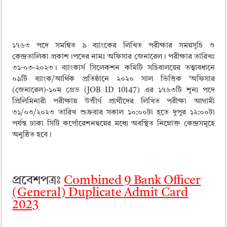
১৭৬৩ পদে সমন্বিত ৯ ব্যাংকের লিখিত পরীক্ষার সময়সূচি ও
কেন্দ্রতালিকা প্রকাশ।পদের নামঃ অফিসার জেনারেল। পরীক্ষার তারিখঃ
৩১-০৩-২০২৩। ব্যাংকার্স সিলেকশন কমিটি সচিবালয়ের তত্ত্বাবধানে
০৯টি ব্যাংক/আর্থিক প্রতিষ্ঠানে ২০২০ সাল ভিত্তিক ‘অফিসার
(জেনারেল)-১০ম গ্রেড (JOB ID 10147) এর ১৭৬৩টি শূন্য পদে
প্রিলিমিনারী পরীক্ষায় উত্তীর্ণ প্রার্থীদের লিখিত পরীক্ষা আগামী
৩১/০৩/২০২৩ তারিখ শুক্রবার সকাল ১০:০০টা হতে দুপুর ১২:০০টা
পর্যন্ত ঢাকা সিটি কর্পোরেশনদ্বয়ের মধ্যে অবস্থিত নিম্নোক্ত কেন্দ্রসমূহে
অনুষ্ঠিত হবে।
প্রবেশপত্রঃ
Combined 9 Bank Officer
(General) Duplicate Admit Card
2023