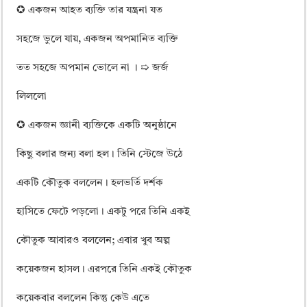
ময়মনসিংহ বোর্ড এইচএসসি রেজাল্ট ২০২৫ – HSC Result 2025 Mymensingh B
✪ একজন আহত ব্যক্তি তার যন্ত্রনা যত
দিনাজপুর বোর্ড এইচএসসি রেজাল্ট ২০২৫ – HSC Result 2025 Dinajpur Board
সহজে ভুলে যায়, একজন অপমানিত ব্যক্তি
সিলেট বোর্ড এইচএসসি রেজাল্ট ২০২৫ – HSC Result 2025 Sylhet Board
তত সহজে অপমান ভোলে না । ➯ জর্জ
লিললো
✪ একজন জ্ঞানী ব্যক্তিকে একটি অনুষ্ঠানে
কিছু বলার জন্য বলা হল। তিনি স্টেজে উঠে
একটি কৌতুক বললেন। হলভর্তি দর্শক
হাসিতে ফেটে পড়লো। একটু পরে তিনি একই
কৌতুক আবারও বললেন; এবার খুব অল্প
কয়েকজন হাসল। এরপরে তিনি একই কৌতুক
কয়েকবার বললেন কিন্তু কেউ এতে