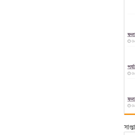
ফল
0
পর্
0
ফল
0
সাপ্