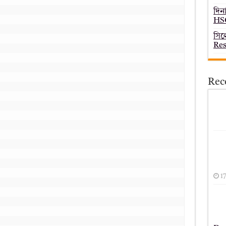
দিন
HSC
সিল
Res
Rec
1