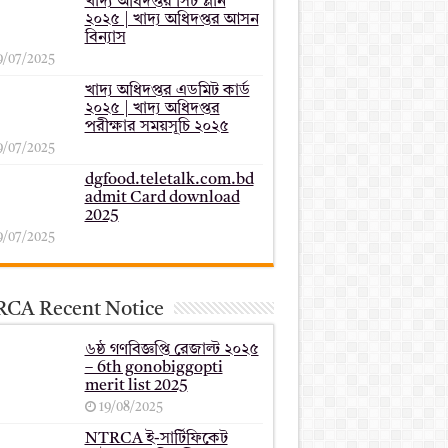
খাদ্য অধিদপ্তর সিট প্লান
২০২৫ | খাদ্য অধিদপ্তর আসন
বিন্যাস
9/07/2025
খাদ্য অধিদপ্তর এডমিট কার্ড
২০২৫ | খাদ্য অধিদপ্তর
পরীক্ষার সময়সূচি ২০২৫
9/07/2025
dgfood.teletalk.com.bd
admit Card download
2025
9/07/2025
CA Recent Notice
৬ষ্ঠ গণবিজ্ঞপ্তি রেজাল্ট ২০২৫
– 6th gonobiggopti
merit list 2025
19/08/2025
NTRCA ই-সার্টিফিকেট