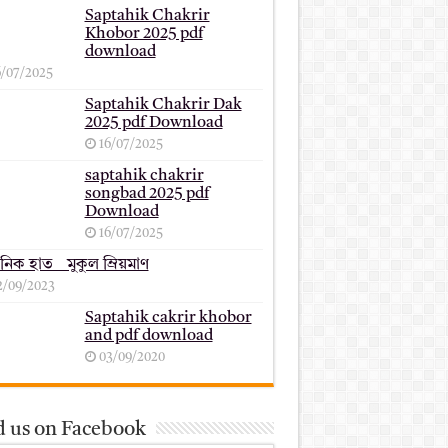
Saptahik Chakrir
Khobor 2025 pdf
download
6/07/2025
Saptahik Chakrir Dak
2025 pdf Download
16/07/2025
saptahik chakrir
songbad 2025 pdf
Download
16/07/2025
ানিক হাত _ মুকুল ম্রিয়মাণ
2/09/2023
Saptahik cakrir khobor
and pdf download
03/09/2020
d us on Facebook