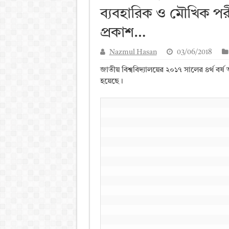
ব্যবহারিক ও মৌখিক পরীক্ষ
আলিম পরীক্ষার রেজাল্ট ২০২৫ 
ময়মনসিংহ বোর্ড এইচএসসি রে
প্রকাশ…
দিনাজপুর বোর্ড এইচএসসি রেজা
Nazmul Hasan
03/06/2018
সিলেট বোর্ড এইচএসসি রেজাল্ট
জাতীয় বিশ্ববিদ্যালয়ের ২০১৭ সালের ৪র্থ বর্ষ অ
হয়েছে।