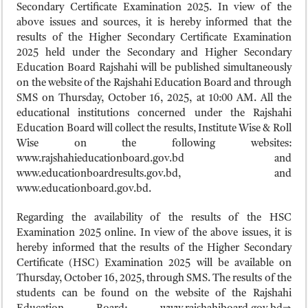
ময়মনসিংহ বোর্ড এইচএসসি রেজাল্ট ২০২৫ – HSC Result 2025 Mymensingh B
Secondary Certificate Examination 2025. In view of the
above issues and sources, it is hereby informed that the
দিনাজপুর বোর্ড এইচএসসি রেজাল্ট ২০২৫ – HSC Result 2025 Dinajpur Board
results of the Higher Secondary Certificate Examination
সিলেট বোর্ড এইচএসসি রেজাল্ট ২০২৫ – HSC Result 2025 Sylhet Board
2025 held under the Secondary and Higher Secondary
Education Board Rajshahi will be published simultaneously
on the website of the Rajshahi Education Board and through
SMS on Thursday, October 16, 2025, at 10:00 AM. All the
educational institutions concerned under the Rajshahi
Education Board will collect the results, Institute Wise & Roll
Wise on the following websites:
www.rajshahieducationboard.gov.bd and
www.educationboardresults.gov.bd, and
www.educationboard.gov.bd.
Regarding the availability of the results of the HSC
Examination 2025 online. In view of the above issues, it is
hereby informed that the results of the Higher Secondary
Certificate (HSC) Examination 2025 will be available on
Thursday, October 16, 2025, through SMS. The results of the
students can be found on the website of the Rajshahi