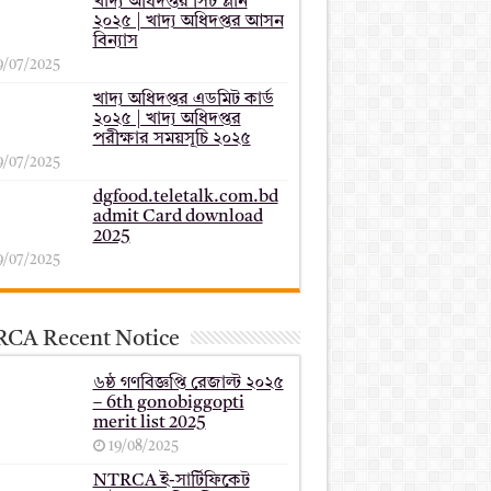
খাদ্য অধিদপ্তর সিট প্লান
২০২৫ | খাদ্য অধিদপ্তর আসন
বিন্যাস
9/07/2025
খাদ্য অধিদপ্তর এডমিট কার্ড
২০২৫ | খাদ্য অধিদপ্তর
পরীক্ষার সময়সূচি ২০২৫
9/07/2025
dgfood.teletalk.com.bd
admit Card download
2025
9/07/2025
CA Recent Notice
৬ষ্ঠ গণবিজ্ঞপ্তি রেজাল্ট ২০২৫
– 6th gonobiggopti
merit list 2025
19/08/2025
NTRCA ই-সার্টিফিকেট