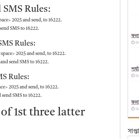
 SMS Rules:
ace> 2025 and send, to 16222.
send SMS to 16222.
ফল
SMS Rules:
0
space> 2025 and send, to 16222.
and send SMS to 16222.
পর্
MS Rules:
0
e> 2025 and send, to 16222.
 send SMS to 16222.
ফল
f 1st three latter
0
সাপ্