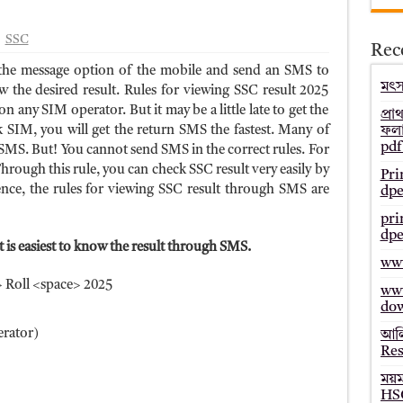
– Bmeb ALIM Result
SSC
Rec
জাল্ট ২০২৫ – HSC Result 2025 Mymensingh Board
to the message option of the mobile and send an SMS to
ল্ট ২০২৫ – HSC Result 2025 Dinajpur Board
মৎস্
 the desired result. Rules for viewing SSC result 2025
 any SIM operator. But it may be a little late to get the
 ২০২৫ – HSC Result 2025 Sylhet Board
প্রা
k SIM, you will get the return SMS the fastest. Many of
ফলা
pdf
SMS. But! You cannot send SMS in the correct rules. For
hrough this rule, you can check SSC result very easily by
Pri
nce, the rules for viewing SSC result through SMS are
dpe
pri
dpe
it is easiest to know the result through SMS.
www
 Roll <space> 2025
www
do
erator)
আলি
Res
ময়
HSC