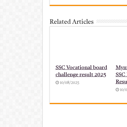
Related Articles
SSC Vocational board
Mym
challenge result 2025
SSC 
Resu
10/08/2025
10/