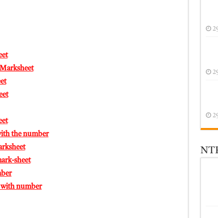
2
eet
 Marksheet
2
et
eet
2
eet
 with the number
arksheet
NTR
ark-sheet
mber
t with number