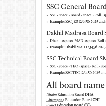
SSC General Board
SSC <space> Board <space> Roll <sp
Example: SSC JES 123456 2025 and 
Dakhil Madrasa Board 
Dhakil <space> MAD <space> Roll <
Example: Dhakil MAD 123456 2025 
SSC Technical Board S
SSC <space> TEC <space> Roll <spac
Example: SSC TEC 123456 2025 and
All board name o
Dhaka
Education Board
DHA
Chittagong
Education Board
CHI
Sylhet
Education Board
SYL