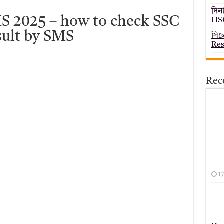
দিন
S 2025 – how to check SSC
HSC
sult by SMS
সিল
Res
Rec
1