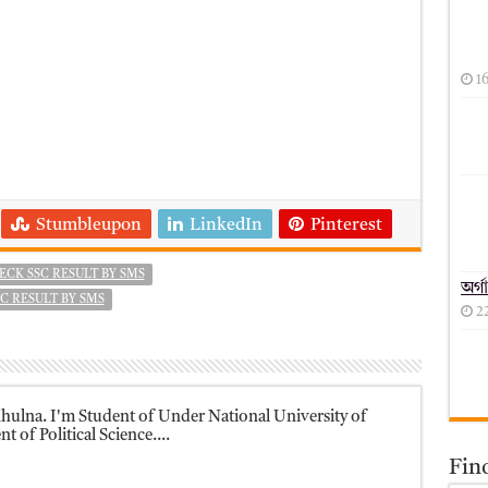
1
Stumbleupon
LinkedIn
Pinterest
HECK SSC RESULT BY SMS
অর্গ
SC RESULT BY SMS
2
ulna. I'm Student of Under National University of
 of Political Science....
Fin