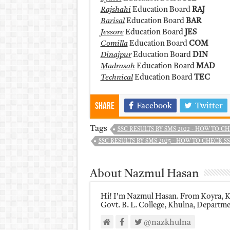
Rajshahi
Education Board
RAJ
Barisal
Education Board
BAR
Jessore
Education Board
JES
Comilla
Education Board
COM
Dinajpur
Education Board
DIN
Madrasah
Education Board
MAD
Technical
Education Board
TEC
Share
Facebook
Twitter
Tags
SSC RESULTS BY SMS 2022 - HOW TO C
SSC RESULTS BY SMS 2025 - HOW TO CHECK S
About Nazmul Hasan
Hi! I'm Nazmul Hasan. From Koyra, Kh
Govt. B. L. College, Khulna, Department
@nazkhulna