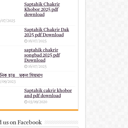
Saptahik Chakrir
Khobor 2025 pdf
download
6/07/2025
Saptahik Chakrir Dak
2025 pdf Download
16/07/2025
saptahik chakrir
songbad 2025 pdf
Download
16/07/2025
ানিক হাত _ মুকুল ম্রিয়মাণ
2/09/2023
Saptahik cakrir khobor
and pdf download
03/09/2020
d us on Facebook