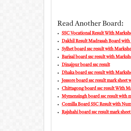
Read Another Board:
SSC Vocational Result With Marksh
Dakhil Result Madrasah Board with
Sylhet board ssc result with Markshe
Barisal board ssc result with Marksh
Dinajpur board ssc result
Dhaka board ssc result with Marksh
Jessore board ssc result mark sheet
Chittagong board ssc result With M
Mymensingh board ssc result with m
Comilla Board SSC Result with Nu
Rajshahi board ssc result mark shee