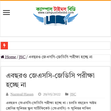
মৎস্য অধিদপ্তর (dof) নিয়োগ বিজ্ঞপ্তি ২০২৬
Home
/
JSC
/
এবছরও জেএসসি-জেডিসি পরীক্ষা হচ্ছে না
প্রাথমিক সহকারী শিক্ষক নিয়োগ পরীক্ষার চূড়ান্ত ফলাফল 2026 – Dpe gov bd r
Primary Assistant Teacher Result 2026 | dpe.gov.bd result
এবছরও জেএসসি-জেডিসি পরীক্ষা
primary viva result 2026 pdf download – dpe viva result
হচ্ছে না
www dpe gov bd result 2026 pdf
Nazmul Hasan
29/05/2022
JSC
www dpe gov bd result 2026 pdf download
এবছরও জেএসসি-জেডিসি পরীক্ষা হচ্ছে না। চলতি বছরেও অষ্টম
আলিম পরীক্ষার রেজাল্ট ২০২৫ – Bmeb ALIM Result
শ্রেণির জুনিয়র স্কুল সার্টিফিকেট (জেএসসি) ও জুনিয়র দাখিল