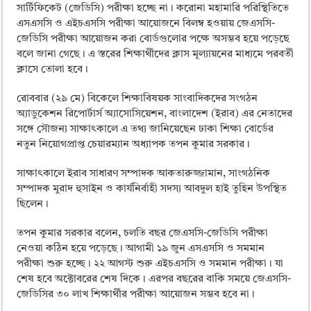
ময়মনসিংহ বোর্ড এইচএসসি রেজাল্ট ২০২৫ – HSC Result 2025 Mymensingh B
সার্টিফিকেট (জেডিসি) পরীক্ষা হচ্ছে না। করোনা মহামারি পরিস্থিতিতে
এসএসসি ও এইচএসসি পরীক্ষা আয়োজনে বিলম্ব হওয়ায় জেএসসি-
দিনাজপুর বোর্ড এইচএসসি রেজাল্ট ২০২৫ – HSC Result 2025 Dinajpur Board
জেডিসি পরীক্ষা আয়োজন করা বোর্ডগুলোর পক্ষে অসম্ভব হয়ে পড়েছে
সিলেট বোর্ড এইচএসসি রেজাল্ট ২০২৫ – HSC Result 2025 Sylhet Board
বলে জানা গেছে। এ স্তরের শিক্ষার্থীদের ক্লাস মূল্যায়নের মাধ্যমে পরবর্তী
ক্লাসে তোলা হবে।
রোববার (২৯ মে) বিকেলে শিক্ষাবিষয়ক সাংবাদিকদের সংগঠন
অ্যাডুকেশন রিপোর্টার্স অ্যাসোসিয়েশন, বাংলাদেশ (ইরাব) এর নেতাদের
সঙ্গে সৌজন্য সাক্ষাৎকালে এ তথ্য জানিয়েছেন ঢাকা শিক্ষা বোর্ডের
নতুন নিয়োগপ্রাপ্ত চেয়ারম্যান অধ্যাপক তপন কুমার সরকার।
সাক্ষাৎকালে ইরাব সাধারণ সম্পাদক আকতারুজ্জামান, সাংগঠনিক
সম্পাদক মুরাদ হুসাইন ও কার্যনির্বাহী সদস্য আবদুল হাই তুহিন উপস্থিত
ছিলেন।
তপন কুমার সরকার বলেন, চলতি বছর জেএসসি-জেডিসি পরীক্ষা
নেওয়া কঠিন হয়ে পড়েছে। আগামী ১৯ জুন এসএসসি ও সমমান
পরীক্ষা শুরু হচ্ছে। ২২ আগস্ট শুরু এইচএসসি ও সমমান পরীক্ষা। যা
শেষ হবে অক্টোবরের শেষ দিকে। এরপর বছরের বাকি সময়ে জেএসসি-
জেডিসির ৩০ লাখ শিক্ষার্থীর পরীক্ষা আয়োজন সম্ভব হবে না।