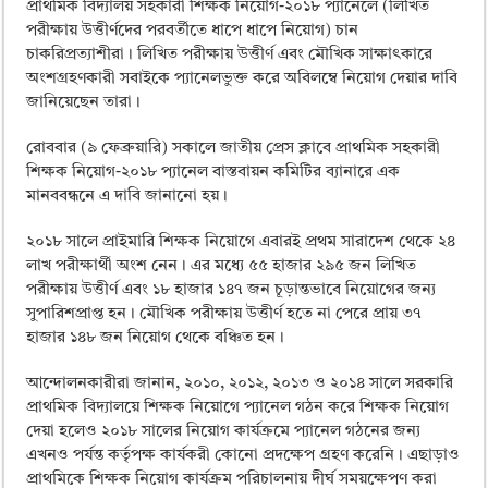
ময়মনসিংহ বোর্ড এইচএসসি রেজাল্ট ২০২৫ – HSC Result 2025 Mymensingh B
প্রাথমিক বিদ্যালয় সহকারী শিক্ষক নিয়োগ-২০১৮ প্যানেলে (লিখিত
পরীক্ষায় উত্তীর্ণদের পরবর্তীতে ধাপে ধাপে নিয়োগ) চান
দিনাজপুর বোর্ড এইচএসসি রেজাল্ট ২০২৫ – HSC Result 2025 Dinajpur Board
চাকরিপ্রত্যাশীরা। লিখিত পরীক্ষায় উত্তীর্ণ এবং মৌখিক সাক্ষাৎকারে
অংশগ্রহণকারী সবাইকে প্যানেলভুক্ত করে অবিলম্বে নিয়োগ দেয়ার দাবি
সিলেট বোর্ড এইচএসসি রেজাল্ট ২০২৫ – HSC Result 2025 Sylhet Board
জানিয়েছেন তারা।
রোববার (৯ ফেব্রুয়ারি) সকালে জাতীয় প্রেস ক্লাবে প্রাথমিক সহকারী
শিক্ষক নিয়োগ-২০১৮ প্যানেল বাস্তবায়ন কমিটির ব্যানারে এক
মানববন্ধনে এ দাবি জানানো হয়।
২০১৮ সালে প্রাইমারি শিক্ষক নিয়োগে এবারই প্রথম সারাদেশ থেকে ২৪
লাখ পরীক্ষার্থী অংশ নেন। এর মধ্যে ৫৫ হাজার ২৯৫ জন লিখিত
পরীক্ষায় উত্তীর্ণ এবং ১৮ হাজার ১৪৭ জন চূড়ান্তভাবে নিয়োগের জন্য
সুপারিশপ্রাপ্ত হন। মৌখিক পরীক্ষায় উত্তীর্ণ হতে না পেরে প্রায় ৩৭
হাজার ১৪৮ জন নিয়োগ থেকে বঞ্চিত হন।
আন্দোলনকারীরা জানান, ২০১০, ২০১২, ২০১৩ ও ২০১৪ সালে সরকারি
প্রাথমিক বিদ্যালয়ে শিক্ষক নিয়োগে প্যানেল গঠন করে শিক্ষক নিয়োগ
দেয়া হলেও ২০১৮ সালের নিয়োগ কার্যক্রমে প্যানেল গঠনের জন্য
এখনও পর্যন্ত কর্তৃপক্ষ কার্যকরী কোনো প্রদক্ষেপ গ্রহণ করেনি। এছাড়াও
প্রাথমিকে শিক্ষক নিয়োগ কার্যক্রম পরিচালনায় দীর্ঘ সময়ক্ষেপণ করা