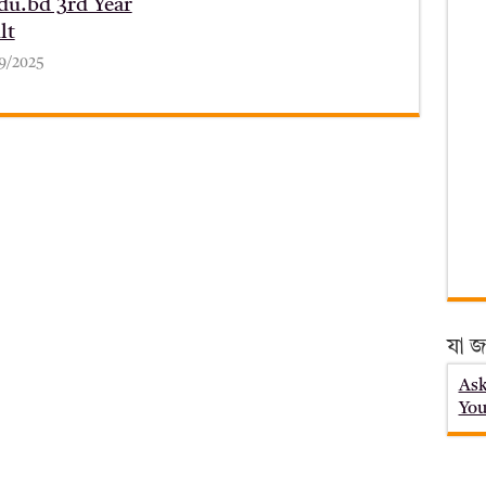
du.bd 3rd Year
lt
09/2025
যা জ
Ask
You