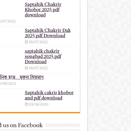
Saptahik Chakrir
Khobor 2025 pdf
download
6/07/2025
Saptahik Chakrir Dak
2025 pdf Download
16/07/2025
saptahik chakrir
songbad 2025 pdf
Download
16/07/2025
ানিক হাত _ মুকুল ম্রিয়মাণ
2/09/2023
Saptahik cakrir khobor
and pdf download
03/09/2020
d us on Facebook