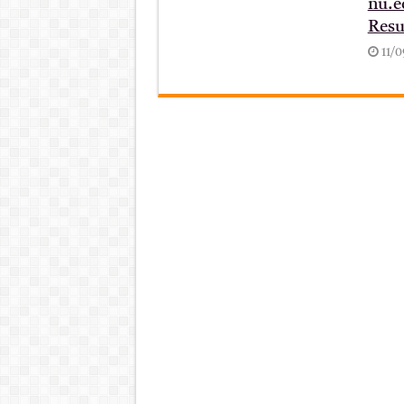
nu.e
Resu
11/