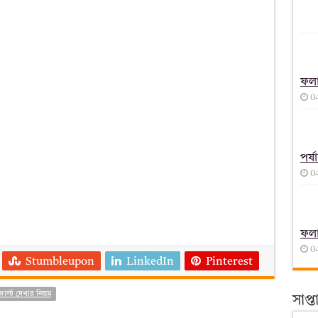
ফল
0
পর্
0
ফল
0
Stumbleupon
LinkedIn
Pinterest
জাল্ট দেখার নিয়ম
সাপ্