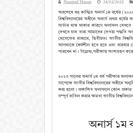
Nazmul Hasan
24/03/2025
আলিম পরীক্ষার রেজাল্ট ২০২৫ 
অবশেষে বহু কাঙ্খিত অনার্স ১ম বর্ষের (
২০২
ময়মনসিংহ বোর্ড এইচএসসি রে
বিশ্ববিদ্যালয়ের অধীনে অনার্স প্রথম বর্ষে
সার্ভার ব্যস্ত থাকার কারণে ফলাফল দেখত
দিনাজপুর বোর্ড এইচএসসি রেজা
দেখতে চান তারা আমাদের দেওয়া পদ্ধতি 
সিলেট বোর্ড এইচএসসি রেজাল্ট
মেসেজের মাধ্যমে,
দ্বিতীয়তঃ
জাতীয় বিশ্
আপনাকে ধৈর্যশীল হতে হবে এবং বারবার 
পারবেন না। উল্লেখ্য,পরীক্ষায় অংশগ্রহণ করে 
২০২৩ সালের অনার্স ১ম বর্ষ পরীক্ষার ফলাফ
সাপেক্ষে জাতীয় বিশ্ববিদ্যালয়ের অধীনে অনু
করা হলো। প্রকাশিত ফলাফলে কোন প্রকার অ
সম্পূর্ণ বাতিল করার ক্ষমতা জাতীয় বিশ্ববিদ্য
অনার্স ১ম 