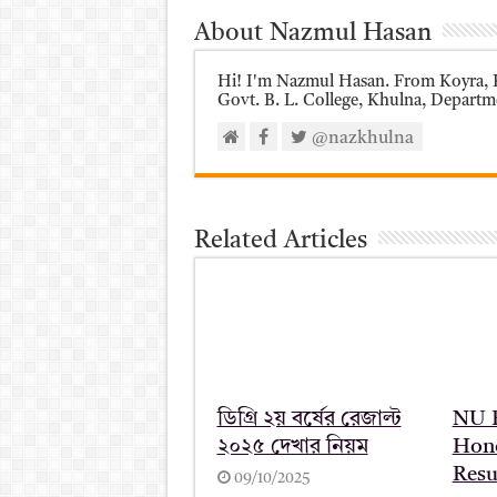
About Nazmul Hasan
Hi! I'm Nazmul Hasan. From Koyra, Khulna. I'm Student of Under National University of
Govt. B. L. College, Khulna, Departmen
@nazkhulna
Related Articles
ডিগ্রি ২য় বর্ষের রেজাল্ট
NU R
২০২৫ দেখার নিয়ম
Hono
Resu
09/10/2025