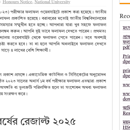
Honours Notice
,
National University
– Bmeb ALIM Result
২-২৩
) পরীক্ষার ফলাফল ওয়েবসাইটে প্রকাশ করা হয়েছে। জাতীয়
Rec
জাল্ট ২০২৫ – HSC Result 2025 Mymensingh Board
র ফলাফল প্রকাশিত হয়েছে। বরাবরের মতোই জাতীয় বিশ্ববিদ্যালয়ের
ে সমস্যার সম্মুখীন হতে হচ্ছে। আপনারা যারা খুব সহজে ফলাফল
ল্ট ২০২৫ – HSC Result 2025 Dinajpur Board
মৎস্
অবলম্বন করুন। আপনি দুই ভাবে ফলাফল দেখতে পারেন। প্রথমতঃ
 ২০২৫ – HSC Result 2025 Sylhet Board
প্রা
ববিদ্যালয় ওয়েবসাইট থেকে ফলাফল পেতে পারেন। তবে অবশ্যই
ফলা
চেষ্টা করতে হবে। তা না হলে আপনি অনলাইনে ফলাফল দেখতে
pdf
সাড়ে ৪ লাখের বেশি শিক্ষার্থী।
Pri
dpe
pri
ল প্রকাশ প্রসঙ্গে। একাডেমিক কাউন্সিল ও সিন্ডিকেটের অনুমোদন
dpe
ষ্ঠিত ২০২৩ সালের অনার্স ১ম বর্ষ পরীক্ষার ফলাফল এতদ্বারা প্রকাশ
www
সঙ্গতি বা ভুলত্রুটি পরিলক্ষিত হলে তা সংশোধন অথবা ফলাফল
www
ালয় সংরক্ষণ করে।
do
আলি
Res
বর্ষের রেজাল্ট ২০২৫
ময়
HSC