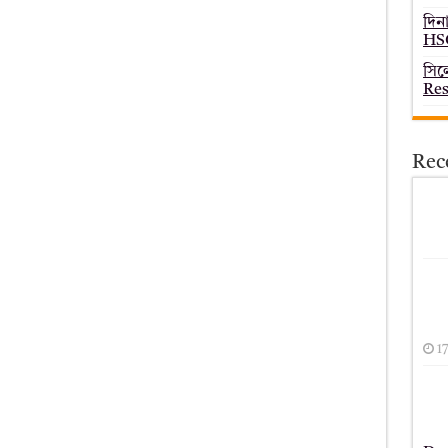
দিন
HSC
সিল
Res
Rec
1