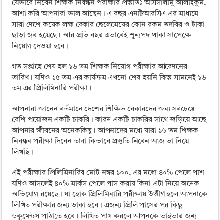
ময়মনসিংহ বোর্ড এইচএসসি রেজাল্ট ২০২৫ – HSC Result 2025 Mymensingh B
যেভাবে নিবেন শিক্ষক নিবন্ধন পরীক্ষার প্রস্তুতিঃ আসসালামু আলাইকুম,
আশা করি আপনারা ভাল আছেন। এ বছর এনটিআরসিএ এর মাধ্যমে
দিনাজপুর বোর্ড এইচএসসি রেজাল্ট ২০২৫ – HSC Result 2025 Dinajpur Board
সারা দেশে কয়েক লক্ষ বেকার ছেলেমেয়ের কোন রকম তদবির ও টাকা
ছাড়া জব হয়েছে। আর প্রতি বছর এভাবেই শূন্যপদ থাকা সাপেক্ষে
সিলেট বোর্ড এইচএসসি রেজাল্ট ২০২৫ – HSC Result 2025 Sylhet Board
নিয়োগ দেওয়া হবে।
গত সপ্তাহে শেষ হল ১৬ তম শিক্ষক নিয়োগ পরীক্ষার আবেদনের
তারিখ। যদিও ১৫ তম এর কার্যক্রম এখনো শেষ হয়নি কিন্তু সামনেই ১৬
তম এর প্রিলিমিনারি পরীক্ষা।
আপনারা জানেন বর্তমানে দেশের শিক্ষিত বেকারদের জন্য সবচেয়ে
বেশি প্রয়োজন একটি চাকরি। কারন একটি চাকরির সাথে জড়িয়ে আছে
আপনার জীবনের অনেককিছু। আপনাদের মধ্যে যারা ১৬ তম শিক্ষক
নিবন্ধন পরীক্ষা দিবেন তারা কিভাবে প্রস্তুতি নিবেন আজ তা নিয়ে
লিখছি।
এই পরীক্ষার প্রিলিমিনারির মোট নম্বর ১০০, এর মধ্যে ৪০% পেলে পাশ
যদিও আসলেই ৪০% মার্কস পেলে পাস করায় কিনা এটা নিয়ে অনেক
অভিযোগ রয়েছে। যা হোক প্রিলিমিনারি পরীক্ষায় উত্তীর্ণ হলে আপনাকে
লিখিত পরীক্ষার জন্য ডাকা হবে। এজন্য প্রিলি পাসের পর কিছু
ডকুমেন্টস পাঠাতে হবে। লিখিত পাস করলে আপনকে ভাইভার জন্য