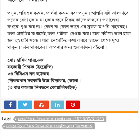
আরো বেশি সময় দিন।
পড়ুন, পরিশ্রম করুন, প্রার্থনা করুন এবং পড়ুন। আপনি যদি ভালভাবে
পড়েন সেটা কোন না কোন জবে ঠিকই কাজে লাগবে। পড়ালেখা
কখনো বৃথা যায় না। কোন না কোন ভাবে এর সুফল আপনি পাবেনই।
ভাল প্রস্তুতির মাধ্যমেই ভাল পরীক্ষা দেওয়া যায়। আর পরীক্ষা ভাল হলে
জব হওয়াটা সহজ। যারা নেগেটিভ কথা বলবে তাদের থেকে দূরে
থাকুন। ভাল থাকবেন। আপনার জন্য শুভকামনা রইলো।
মোঃ হামিদ পারভেজ
সহকারী শিক্ষক (ইংরেজি)
৩৪ বিসিএস নন ক্যাডার
দৌলতখান সরকারি উচ্চ বিদ্যালয়, ভোলা।
(৩ বার কলেজ নিবন্ধনে কোয়ালিফাইড)
Tags
১৯তম শিক্ষক নিবন্ধন পরীক্ষার প্রস্তুতি ২০২৪ PDF DOWNLOAD
যেভাবে নিবেন শিক্ষক নিবন্ধন পরীক্ষার প্রস্তুতিঃ মোঃ হামিদ পারভেজ