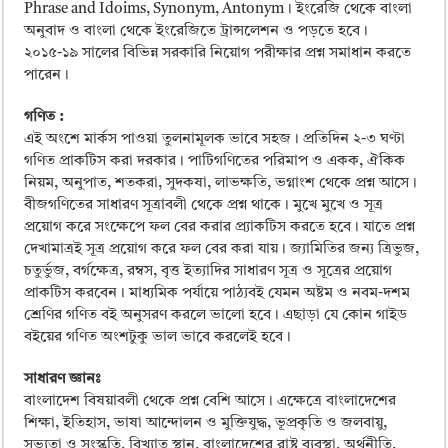
Phrase and Idoims, Synonym, Antonym। ইংরেজি থেকে বাংলা
অনুবাদ ও বাংলা থেকে ইংরেজিতে ট্রান্সলেশন ও পড়তে হবে।
২০১৫-১৯ সালের বিভিন্ন সরকারি নিয়োগ পরীক্ষার প্রশ্ন সমাধান করতে
পারেন।
গণিত :
এই অংশে মার্কস পাওয়া তুলনামূলক ভাবে সহজ। প্রতিদিন ২-৩ ঘণ্টা
গণিত প্রাকটিস করা দরকার। পাটিগণিতের পরিমাপ ও একক, ঐকিক
নিয়ম, অনুপাত, শতকরা, সুদকষা, লাভক্ষতি, ভগ্নাংশ থেকে প্রশ্ন আসে।
বীজগণিতের সাধারণ সূত্রাবলী থেকে প্রশ্ন থাকে। মুখে মুখে ও সূত্র
প্রয়োগ করে সংক্ষেপে ফল বের করার প্র্যাকটিস করতে হবে। যাতে প্রশ্ন
দেখামাত্রই সূত্র প্রয়োগ করে ফল বের করা যায়। জ্যামিতির জন্য ত্রিভুজ,
চতুর্ভুজ, বর্গক্ষেত্র, রম্বস, বৃত্ত ইত্যাদির সাধারণ সূত্র ও সূত্রের প্রয়োগ
প্রাকটিস করবেন। মাধ্যমিক পর্যায়ে পাঠ্যবই যেমন অষ্টম ও নবম-দশম
শ্রেণির গণিত বই অনুসরণ করলে ভালো হবে। এছাড়া যে কোন গাইড
বইয়ের গণিত অংশটুকু ভাল ভাবে করলেই হবে।
সাধারণ জ্ঞানঃ
বাংলাদেশ বিষয়াবলী থেকে প্রশ্ন বেশি আসে। এক্ষেত্রে বাংলাদেশের
শিক্ষা, ইতিহাস, ভাষা আন্দোলন ও মুক্তিযুদ্ধ, ভূপ্রকৃতি ও জলবায়ু,
সভ্যতা ও সংস্কৃতি, বিখ্যাত স্থান, বাংলাদেশের রাষ্ট্র ব্যবস্থা, অর্থনীতি,