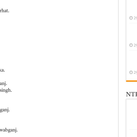
rhat.
2
2
ka.
2
anj.
singh.
NTR
ganj.
wabganj.