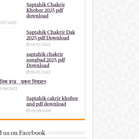
Saptahik Chakrir
Khobor 2025 pdf
download
6/07/2025
Saptahik Chakrir Dak
2025 pdf Download
16/07/2025
saptahik chakrir
songbad 2025 pdf
Download
16/07/2025
ানিক হাত _ মুকুল ম্রিয়মাণ
2/09/2023
Saptahik cakrir khobor
and pdf download
03/09/2020
d us on Facebook