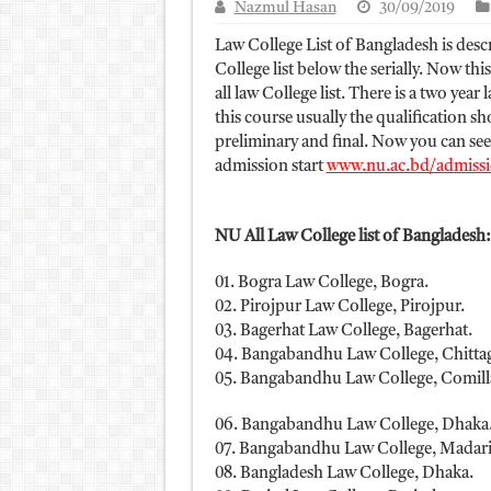
Nazmul Hasan
30/09/2019
আলিম পরীক্ষার রেজাল্ট ২০২৫ 
Law College List of Bangladesh is descri
ময়মনসিংহ বোর্ড এইচএসসি রে
College list below the serially. Now t
all law College list. There is a two ye
দিনাজপুর বোর্ড এইচএসসি রেজা
this course usually the qualification s
সিলেট বোর্ড এইচএসসি রেজাল্ট
preliminary and final. Now you can see 
admission start
www.nu.ac.bd/admiss
NU All Law College list of Bangladesh:
01. Bogra Law College, Bogra.
02. Pirojpur Law College, Pirojpur.
03. Bagerhat Law College, Bagerhat.
04. Bangabandhu Law College, Chitta
05. Bangabandhu Law College, Comill
06. Bangabandhu Law College, Dhaka
07. Bangabandhu Law College, Madari
08. Bangladesh Law College, Dhaka.