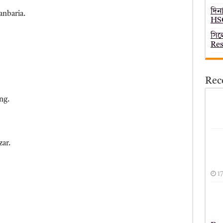
দিন
anbaria.
HSC
সিল
Res
Rec
ng.
zar.
1