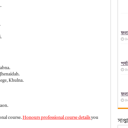
.
.
ফল
.
0
পর্
Pabna.
0
Jhenaidah.
ege, Khulna.
ফল
0
aon.
onal course.
Honours professional course details
you
সাপ্