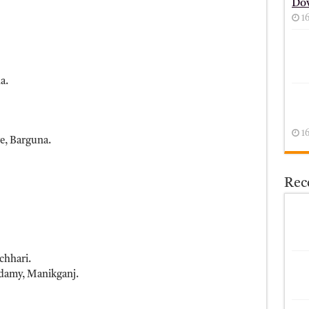
Do
1
a.
1
e, Barguna.
Rece
chhari.
damy, Manikganj.