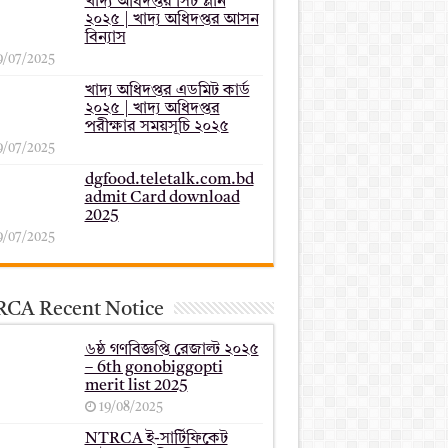
খাদ্য অধিদপ্তর সিট প্লান
২০২৫ | খাদ্য অধিদপ্তর আসন
বিন্যাস
9/07/2025
খাদ্য অধিদপ্তর এডমিট কার্ড
২০২৫ | খাদ্য অধিদপ্তর
পরীক্ষার সময়সূচি ২০২৫
9/07/2025
dgfood.teletalk.com.bd
admit Card download
2025
9/07/2025
CA Recent Notice
৬ষ্ঠ গণবিজ্ঞপ্তি রেজাল্ট ২০২৫
– 6th gonobiggopti
merit list 2025
19/08/2025
NTRCA ই-সার্টিফিকেট