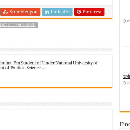
Stumbleupon
LinkedIn
Pinterest
1
LIST OF BANGLADESH
ulna. I'm Student of Under National University of
 of Political Science....
অর্গ
2
Fin