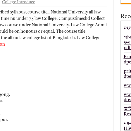
College Introduce
– Bmeb ALIM Result
bed syllabus, course titel. National University all law
Rec
জাল্ট ২০২৫ – HSC Result 2025 Mymensingh Board
his time nu under 73 law College. Campustimesbd Collect
ar law course under National University. Law College Admit
ল্ট ২০২৫ – HSC Result 2025 Dinajpur Board
মৎস্
hould be on honours or equal. The course title
 ২০২৫ – HSC Result 2025 Sylhet Board
প্রা
the all nu law college list of Bangladesh. Law College
ফলা
ion
pdf
Pri
dpe
pri
dpe
www
www
gong.
do
a.
আলি
.
Res
pur.
ময়
HSC