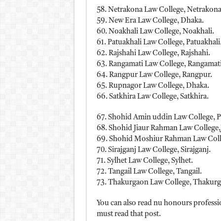
58. Netrakona Law College, Netrakona
59. New Era Law College, Dhaka.
60. Noakhali Law College, Noakhali.
61. Patuakhali Law College, Patuakhali
62. Rajshahi Law College, Rajshahi.
63. Rangamati Law College, Rangamati
64. Rangpur Law College, Rangpur.
65. Rupnagor Law College, Dhaka.
66. Satkhira Law College, Satkhira.
67. Shohid Amin uddin Law College, 
68. Shohid Jiaur Rahman Law College,
69. Shohid Moshiur Rahman Law Coll
70. Sirajganj Law College, Sirajganj.
71. Sylhet Law College, Sylhet.
72. Tangail Law College, Tangail.
73. Thakurgaon Law College, Thakurg
You can also read nu honours professi
must read that post.