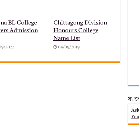
na BL College
Chittagong Division
ers Admission
Honours College
2
Name List
09/2022
04/09/2019
যা জ
Ask
You