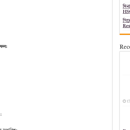
দিন
HSC
সিল
Res
Rec
লাফল:
1
: