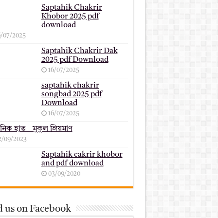
Saptahik Chakrir
Khobor 2025 pdf
download
6/07/2025
Saptahik Chakrir Dak
2025 pdf Download
16/07/2025
saptahik chakrir
songbad 2025 pdf
Download
16/07/2025
ানিক হাত _ মুকুল ম্রিয়মাণ
2/09/2023
Saptahik cakrir khobor
and pdf download
03/09/2020
d us on Facebook