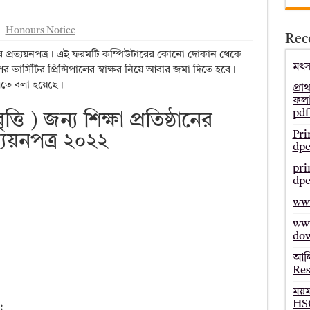
– Bmeb ALIM Result
Honours Notice
Rec
জাল্ট ২০২৫ – HSC Result 2025 Mymensingh Board
ষ্ঠানের প্রত্যয়নপত্র। এই ফরমটি কম্পিউটারের কোনো দোকান থেকে
ল্ট ২০২৫ – HSC Result 2025 Dinajpur Board
মৎস্
ভার্সিটির প্রিন্সিপালের স্বাক্ষর নিয়ে আবার জমা দিতে হবে।
িতে বলা হয়েছে।
 ২০২৫ – HSC Result 2025 Sylhet Board
প্রা
ফলা
pdf
ত্তি ) জন্য শিক্ষা প্রতিষ্ঠানের
Pri
ত্যয়নপত্র ২০২২
dpe
pri
dpe
www
www
do
আলি
Res
ময়
HSC
: