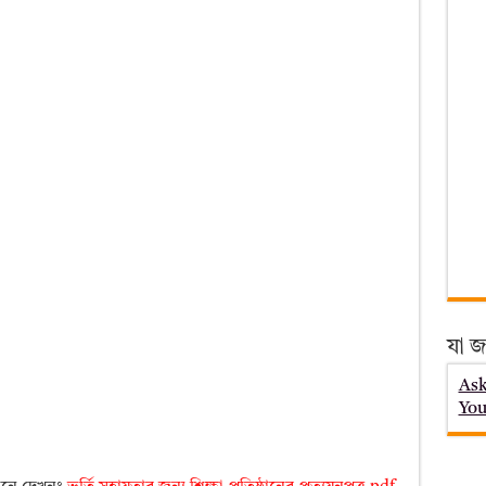
যা জ
Ask
You