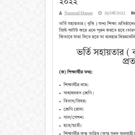
২০২২
আলিম পরীক্ষার রেজাল্ট ২০২৫ 
Nazmul Hasan
29/08/2022
ময়মনসিংহ বোর্ড এইচএসসি রে
ভর্তি সহায়তার ( বৃত্তি ) জন্য শিক্ষা প্রতি
দিনাজপুর বোর্ড এইচএসসি রেজা
প্রিন্ট আউট করে এনে পূরন করতে হবে।তারপর 
কিভাবে জমা দিতে হবে তা ব্যবহার নিয়মাবল
সিলেট বোর্ড এইচএসসি রেজাল্ট
ভর্তি সহায়তার ( বৃ
প্র
(ক) শিক্ষার্থীর তথ্য:
শিক্ষার্থীর নাম:
অধ্যয়নরত শ্রেণি :
বিভাগ/বিষয়:
শ্রেণি রোল:
সাল/সেশন:
ছাত্র/ছাত্রী:
শিক্ষার্থীর জন্ম তারিখ (জম্ম সনদ অনুযায়ী)