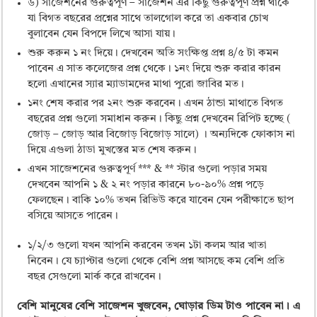
৬) সাজেশনের গুরুত্বপূর্ণ – সাজেশন এর কিছু গুরুত্বপূর্ণ প্রশ্ন থাকে
যা বিগত বছরের প্রশ্নের সাথে তালগোল করে তা একবার চোখ
বুলাবেন যেন বিপদে লিখে আসা যায়।
শুরু করুন ১ নং দিয়ে। দেখবেন অতি সংক্ষিপ্ত প্রশ্ন ৪/৫ টা কমন
পাবেন এ সাত কলেজের প্রশ্ন থেকে। ১নং দিয়ে শুরু করার কারন
হলো এখানের স্যার ম্যাডামদের মাথা পুরো জাবির মত।
১নং শেষ করার পর ২নং শুরু করবেন। এখন ঠান্ডা মাথাতে বিগত
বছরের প্রশ্ন গুলো সমাধান করুন। কিছু প্রশ্ন দেখবেন রিপিট হচ্ছে (
জোড় – জোড় আর বিজোড় বিজোড় সালে) । অন্যদিকে ফোকাস না
দিয়ে এগুলা ঠাডা মুখস্তের মত শেষ করুন।
এখন সাজেশনের গুরুত্বপূর্ণ *** & ** স্টার গুলো পড়ার সময়
দেখবেন আপনি ১ & ২ নং পড়ার কারনে ৮০-৯০% প্রশ্ন পড়ে
ফেলছেন। বাকি ১০% তখন রিভিউ করে যাবেন যেন পরীক্ষাতে ছাপ
বসিয়ে আসতে পারেন।
১/২/৩ গুলো যখন আপনি করবেন তখন ১টা কলম আর খাতা
নিবেন। যে চ্যাপ্টার গুলো থেকে বেশি প্রশ্ন আসছে কম বেশি প্রতি
বছর সেগুলো মার্ক করে রাখবেন।
বেশি মানুষের বেশি সাজেশন খুজবেন, ঘোড়ার ডিম টাও পাবেন না। এ