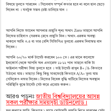
বিষয়ে তুলতে পারবেন । সিলেবাস সম্পূর্ন কভার হবে না বলে হাল ছেড়ে
দিবেন না । যতটুক সম্ভব চেষ্টা চালিয়ে যান ।
আপনি নিজে জানেন আপনার প্রস্তুুতি শূন্য অথাৎ Zero তাহলে আপনি
নিজের চাহিদাও সেরকম রেখে প্রস্তুুতি নিন। অথাৎ এরকম অবস্থা
থাকলে আমি ৩.৫ বা তার বেশি সিজিপিএ তুলবো এরকম দিবাস্বপ্ন বাদ
দিবেন।
আপনি ৬০/৭০ মার্ক টার্গেট করবেন ১০০ তে। এর মানে কলেজে
ইনকোর্স থেকে আপনি অন এভারেজ ১১-১২ পান তাহলে বাকি টা
ফাইনাল পরীক্ষা দিয়া তুলতে হবে । তাই টার্গেট রাখুন B+ /A- কিভাবে
উঠানো যায়। তাছাড়া কিছু কিছু সাবজেক্টে কিভাবে A/A+ তুলা যায়
সেদিকেও নজর দিবেন। নিজের বিবেক বুদ্ধি খাটিয়ে নিজের অবস্থান
পরিস্থিতি বুঝে টার্গেট সেট করে এপ্রোচ করুন।
আরও পড়ুনঃ
জাতীয় বিশ্ববিদ্যালয়ের আসন্ন
সকল পরীক্ষার সময়সূচী ডাউনলোড।
মূল কথাতে আসি, কিভাবে ১ মাসে মোটামুটি প্রস্তুুতি নিতে পারবেন সেটা