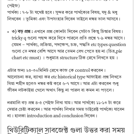
পেইজ)
পার্থক্য : ৭-৮ টা যথেষ্ট হবে। সুন্দর করে পার্থক্যের বিষয়, যদু & মধু
লিখবেন । ভুমিকা এবং উপসংহার দিবেন তাইলে নম্বর ভাল আসবে।
৩) বড় প্রশ্ন :
এখানে প্রশ্ন কোনটা দিবেন সেটাও কিন্তুু চিন্তার বিষয়।
tricky q গুলো পছন্দ করে দিতে পারলে প্রতি প্রশ্নে ৭-৯ নম্বর আসে।
যেমন – পার্থক্য, প্রক্রিয়া, পদক্ষেপ, চক্র, পদ্ধতি etc types question
গুলো তে নম্বর বেশি আসে আর তেমন বেগ পেতে হয় না (চিত্র,pie
chart etc must) । শুধুমাত্র structure ঠিক রেখে লিখতে হয় ।
এটার জন্য ২৫-৩০মিনিট রেখে কাজ কে control করবেন।
আলোচনা কর, ব্যাখ্যা কর etc historical type আজাইরা প্রশ্ন লিখতে
গিয়া শহীদ হলেও নম্বর কষ্ট করে ৬-৭ আসে। আর এটা করবেন শুধু
জীবন লটকাইয়া গেলে অথাৎ কিছু না পারল বা কমন না পড়লে।
নরমালি বড় প্রশ্ন ৪-৫ পেইজ লিখা যায়। আর পার্থক্যে ১১-১৩ টা করে
দেয়ার চেষ্টা করবেন। আর পার্থক্য লিখার সময় ডাইরেক্ট পার্থক্যে যাবেন
না। হালকা introduction and conclusion দিবেন।
থিউরিটিক্যাল সাবজেক্ট গুলা উত্তর করা সময়