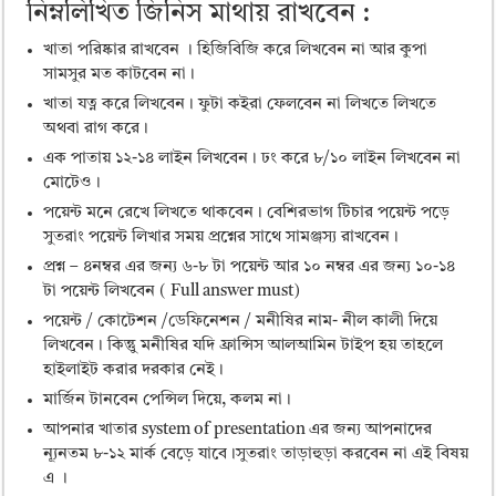
নিম্নলিখিত জিনিস মাথায় রাখবেন :
খাতা পরিষ্কার রাখবেন । হিজিবিজি করে লিখবেন না আর কুপা
সামসুর মত কাটবেন না।
খাতা যত্ন করে লিখবেন। ফুটা কইরা ফেলবেন না লিখতে লিখতে
অথবা রাগ করে।
এক পাতায় ১২-১৪ লাইন লিখবেন। ঢং করে ৮/১০ লাইন লিখবেন না
মোটেও।
পয়েন্ট মনে রেখে লিখতে থাকবেন। বেশিরভাগ টিচার পয়েন্ট পড়ে
সুতরাং পয়েন্ট লিখার সময় প্রশ্নের সাথে সামঞ্জস্য রাখবেন।
প্রশ্ন – ৪নম্বর এর জন্য ৬-৮ টা পয়েন্ট আর ১০ নম্বর এর জন্য ১০-১৪
টা পয়েন্ট লিখবেন ( Full answer must)
পয়েন্ট / কোটেশন /ডেফিনেশন / মনীষির নাম- নীল কালী দিয়ে
লিখবেন। কিন্তুু মনীষির যদি ফ্রান্সিস আলআমিন টাইপ হয় তাহলে
হাইলাইট করার দরকার নেই।
মার্জিন টানবেন পেন্সিল দিয়ে, কলম না।
আপনার খাতার system of presentation এর জন্য আপনাদের
ন্যূনতম ৮-১২ মার্ক বেড়ে যাবে।সুতরাং তাড়াহুড়া করবেন না এই বিষয়
এ ।