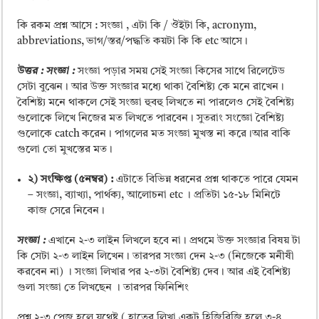
কি রকম প্রশ্ন আসে : সংজ্ঞা , এটা কি / ঔইটা কি, acronym,
abbreviations, ভাগ/স্তর/পদ্ধতি কয়টা কি কি etc আসে।
উত্তর : সংজ্ঞা :
সংজ্ঞা পড়ার সময় সেই সংজ্ঞা কিসের সাথে রিলেটেড
সেটা বুঝেন। আর উক্ত সংজ্ঞার মধ্যে থাকা বৈশিষ্ট্য কে মনে রাখেন।
বৈশিষ্ট্য মনে থাকলে সেই সংজ্ঞা হুবহু লিখতে না পারলেও সেই বৈশিষ্ট্য
গুলোকে লিখে নিজের মত লিখতে পারবেন। সুতরাং সংজ্ঞাে বৈশিষ্ট্য
গুলোকে catch করেন। পাগলের মত সংজ্ঞা মুখস্ত না করে।আর বাকি
গুলো তো মুখস্তের মত।
২) সংক্ষিপ্ত (৫নম্বর) :
এটাতে বিভিন্ন ধরনের প্রশ্ন থাকতে পারে যেমন
– সংজ্ঞা, ব্যাখ্যা, পার্থক্য, আলোচনা etc । প্রতিটা ১৫-১৮ মিনিটে
কাজ সেরে নিবেন।
সংজ্ঞা :
এখানে ২-৩ লাইন লিখলে হবে না। প্রথমে উক্ত সংজ্ঞার বিষয় টা
কি সেটা ২-৩ লাইন লিখেন। তারপর সংজ্ঞা দেন ২-৩ (নিজেকে মনীষী
করবেন না) । সংজ্ঞা লিখার পর ২-৩টা বৈশিষ্ট্য দেব। আর এই বৈশিষ্ট্য
গুলা সংজ্ঞা তে লিখছেন । তারপর ফিনিশিং
প্রশ্ন ২-৩ পেজ হলে যথেষ্ট ( হাতের লিখা একটু হিজিবিজি হলে ৩-৪