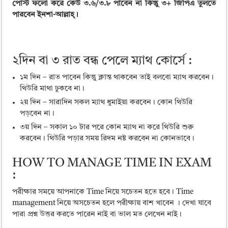
পোস্ট ফলো করে কেউ ৩.৬/৩.৮ পাবেন না কিন্তুু ৩+ জিপিএ তুলতে
পারবেন ইনশা-আল্লাহ্।
২দিন বা ৩ রাত বন্ধ পেলে ম্যাথ কোর্সে :
১ম দিন – রাত পাবেন কিন্তুু ক্লান্ত থাকবেন তাই বলবো ম্যাথ করবেন।
থিউরি মাথা ঢুকবে না।
২য় দিন – সারাদিন সকল ম্যাথ ধুমাইয়া করবেন। কোন থিউরি
পড়বেন না।
৩য় দিন – সকাল ১০ টার পরে কোন ম্যাথ না করে থিউরি শুরু
করবেন। থিউরি পড়ার সময় রিদম নষ্ট করবেন না কোনভাবে।
HOW TO MANAGE TIME IN EXAM
:
পরীক্ষার সময়ে আপনাকে Time নিয়ে সচেতন হতে হবে। Time
management নিয়ে অসচেতন হলে পরীক্ষায় বাশ খাবেন । দেখা যাবে
পারা প্রশ্ন উত্তর করতে পারেন নাই বা ভাল মত লেখেন নাই।