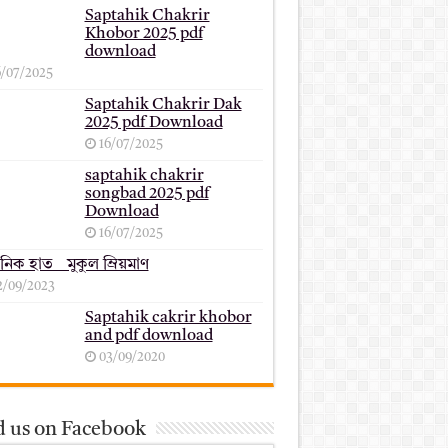
Saptahik Chakrir
Khobor 2025 pdf
download
6/07/2025
Saptahik Chakrir Dak
2025 pdf Download
16/07/2025
saptahik chakrir
songbad 2025 pdf
Download
16/07/2025
ানিক হাত _ মুকুল ম্রিয়মাণ
2/09/2023
Saptahik cakrir khobor
and pdf download
03/09/2020
d us on Facebook