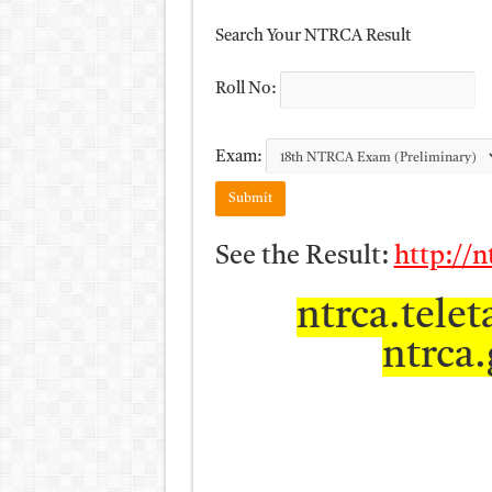
Search Your NTRCA Result
Roll No:
Exam:
See the Result:
http://n
ntrca.telet
ntrca.