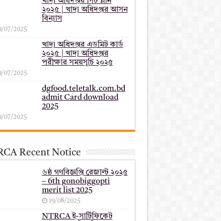
খাদ্য অধিদপ্তর সিট প্লান
২০২৫ | খাদ্য অধিদপ্তর আসন
বিন্যাস
9/07/2025
খাদ্য অধিদপ্তর এডমিট কার্ড
২০২৫ | খাদ্য অধিদপ্তর
পরীক্ষার সময়সূচি ২০২৫
9/07/2025
dgfood.teletalk.com.bd
admit Card download
2025
9/07/2025
CA Recent Notice
৬ষ্ঠ গণবিজ্ঞপ্তি রেজাল্ট ২০২৫
– 6th gonobiggopti
merit list 2025
19/08/2025
NTRCA ই-সার্টিফিকেট