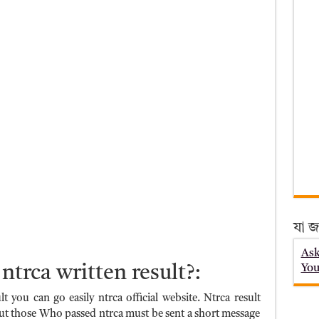
যা জ
Ask
ntrca written result?:
You
t you can go easily ntrca official website. Ntrca result
But those Who passed ntrca must be sent a short message