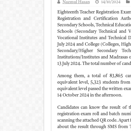
Nazmul Hasan
14/10/2024
আলিম পরীক্ষার রেজাল্ট ২০২৫ 
Eighteenth Teacher Registration Exa
ময়মনসিংহ বোর্ড এইচএসসি রে
Registration and Certification Au
Secondary Schools, Technical Educati
দিনাজপুর বোর্ড এইচএসসি রেজা
Schools (Secondary Technical and Vo
সিলেট বোর্ড এইচএসসি রেজাল্ট
Vocational Institutes and Technical 
July 2024 and College (Colleges, Hig
Secondary/Higher Secondary Techn
Institutions/Institutes and Madrasas
13 July 2024. The total number of cand
Among them, a total of 83,865 can
equivalent level, 5,323 students from
equivalent level passed the written ex
14 October 2024 in the afternoon.
Candidates can know the result of t
registration exam roll and batch numb
scanning the attached QR code. Apart f
about the result through SMS from T