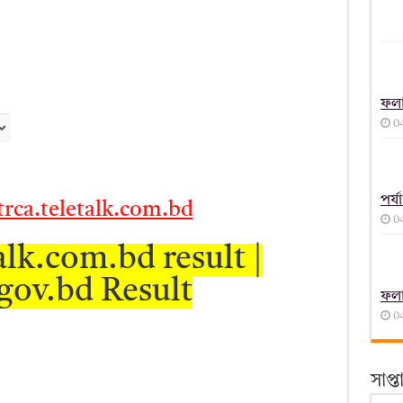
ফল
0
পর্
trca.teletalk.com.bd
0
alk.com.bd result |
gov.bd Result
ফল
0
সাপ্