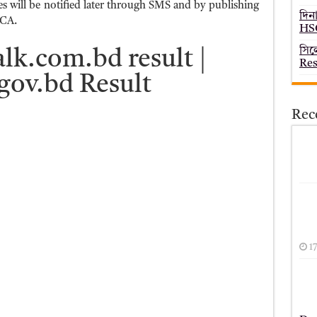
es will be notified later through SMS and by publishing
দিন
RCA.
HSC
সিল
alk.com.bd result |
Res
gov.bd Result
Rec
1