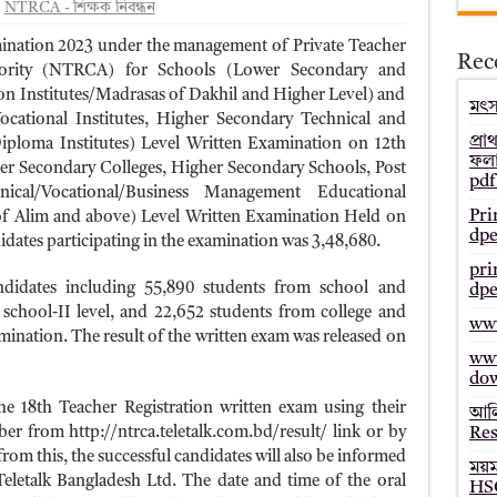
NTRCA - শিক্ষক নিবন্ধন
– Bmeb ALIM Result
mination 2023 under the management of Private Teacher
Rec
জাল্ট ২০২৫ – HSC Result 2025 Mymensingh Board
thority (NTRCA) for Schools (Lower Secondary and
on Institutes/Madrasas of Dakhil and Higher Level) and
ল্ট ২০২৫ – HSC Result 2025 Dinajpur Board
মৎস্
cational Institutes, Higher Secondary Technical and
 ২০২৫ – HSC Result 2025 Sylhet Board
প্রা
Diploma Institutes) Level Written Examination on 12th
ফলা
her Secondary Colleges, Higher Secondary Schools, Post
pdf
ical/Vocational/Business Management Educational
Pri
 of Alim and above) Level Written Examination Held on
dpe
idates participating in the examination was 3,48,680.
pri
didates including 55,890 students from school and
dpe
 school-II level, and 22,652 students from college and
www
amination. The result of the written exam was released on
www
do
he 18th Teacher Registration written exam using their
আলি
er from http://ntrca.teletalk.com.bd/result/ link or by
Res
rom this, the successful candidates will also be informed
ময়
eletalk Bangladesh Ltd. The date and time of the oral
HSC