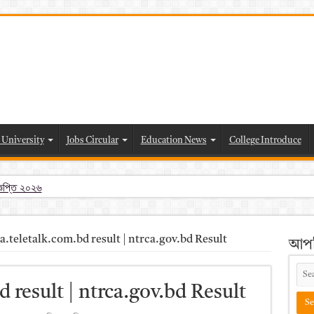
 University
Jobs Circular
Education News
College Introduce
্ঞপ্তি ২০২৬
 পরীক্ষার চূড়ান্ত ফলাফল 2026 – Dpe gov bd result 2026 pdf download
esult 2026 | dpe.gov.bd result
a.teletalk.com.bd result | ntrca.gov.bd Result
আপন
f download – dpe viva result
6 pdf
d result | ntrca.gov.bd Result
26 pdf download