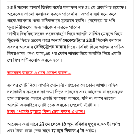
ময়মনসিংহ বোর্ড এইচএসসি রেজাল্ট ২০২৫ – HSC Result 2025 Mymensingh B
2018 সালের অনার্স দ্বিতীয় বর্ষের ফলাফল গত 22 মে প্রকাশিত হয়েছে।
দিনাজপুর বোর্ড এইচএসসি রেজাল্ট ২০২৫ – HSC Result 2025 Dinajpur Board
অনেকের ভালো ফলাফল করতে পারেননি। আপনি যদি মনে করে
থাকে,আপনার খাতা সঠিকভাবে মূল্যায়ন হয়নি। সেক্ষেত্রে আপনি
সিলেট বোর্ড এইচএসসি রেজাল্ট ২০২৫ – HSC Result 2025 Sylhet Board
পুনঃনিরীক্ষণের জন্য আবেদন করতে পারেন।
জাতীয় বিশ্ববিদ্যালয়ের ওয়েবসাইটে গিয়ে আপনি সার্ভিস মেনুতে গিয়ে
স্টুডেন্ট ফিতে প্রবেশ করে
অনার্স সেকেন্ড ইয়ার 2018
সিলেক্ট করবেন
এরপর আপনার
রেজিস্ট্রেশন নাম্বার
দিয়ে সাবমিট দিলে আপনার পঠিত
বিষয়গুলো দেখা যাবে,এর পর
ফোন নাম্বার
দিয়ে সাবমিট দিয়ে একটি
পে স্লিপ ডাউনলোড করতে হবে।
আবেদন করতে এখানে প্রবেশ করুন…
এরপর সেটি নিয়ে আপনি সোনালী ব্যাংকের যে কোন শাখায় অফিস
চলাকালীন সময়ে টাকা জমা দিতে পারবেন এবং আবেদন সাকসেসফুল
হলে,আপনার ফোনে একটি ম্যাসেজ আসবে, যদি না আসে তাহলে
আপনি অনলাইনে সেটা চেক করবেন পেমেন্ট স্ট্যাটাস।
টাকা পেমেন্ট হয়েছে কিনা চেক করুন এখানে।
আবেদন করা যাবে
23 মে থেকে 16 জুন রবিবার দুপুর ২.০০ টা
পর্যন্ত
এবং টাকা জমা দেয়া যাবে
17 জুন বিকাল 4 টা
পর্যন্ত।