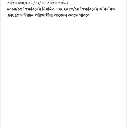
ময়মনসিংহ বোর্ড এইচএসসি রেজাল্ট ২০২৫ – HSC Result 2025 Mymensingh B
তারিখ চলবে ০৬/১২/১৮ তারিখ পর্যন্ত।
২০১৪/১৫ শিক্ষাবর্ষের নিয়মিত এবং ২০১৩/১৪ শিক্ষাবর্ষের অনিয়মিত
দিনাজপুর বোর্ড এইচএসসি রেজাল্ট ২০২৫ – HSC Result 2025 Dinajpur Board
এবং গ্রেড উন্নয়ন পরীক্ষার্থীরা আবেদন করতে পারবে।
সিলেট বোর্ড এইচএসসি রেজাল্ট ২০২৫ – HSC Result 2025 Sylhet Board