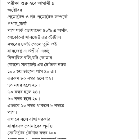
ময়মনসিংহ বোর্ড এইচএসসি রেজাল্ট ২০২৫ – HSC Result 2025 Mymensingh B
পরীক্ষা শুরু হবে আগামী ৯
অক্টোবর
দিনাজপুর বোর্ড এইচএসসি রেজাল্ট ২০২৫ – HSC Result 2025 Dinajpur Board
প্রমোটেড ও নট প্রমোটেড সম্পর্কে
সিলেট বোর্ড এইচএসসি রেজাল্ট ২০২৫ – HSC Result 2025 Sylhet Board
#পাস_মার্ক
পাস মার্ক তোমাদের ৪০% এ অর্থাৎ
যেকোনো সাবজেক্ট এর টোটাল
নম্বরের ৪০% পেলে তুমি ওই
সাবজেক্ট এ উত্তীর্ণ।একটু
বিস্তারিত বলি,যদি তোমার
কোনো সাবজেক্ট এর টোটাল নম্বর
১০০ হয় তাহলে পাস ৪০ এ।
এরকম ৮০ নম্বর হলে ৩২।
৭০ নম্বর হলে ২৮।
৬০ নম্বর হলে ২৪।
৫০ নম্বর হলে ২০।
এভাবে ২০ নম্বর থাকলে ৮ নম্বরে
পাস।
এখানে বলে রাখা দরকার
সাধারণত তোমাদের পূর্ন ৪
ক্রেডিটের টোটাল নম্বর ১০০