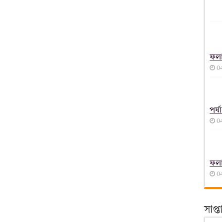
ফল
0
পর্
0
ফল
0
সাপ্