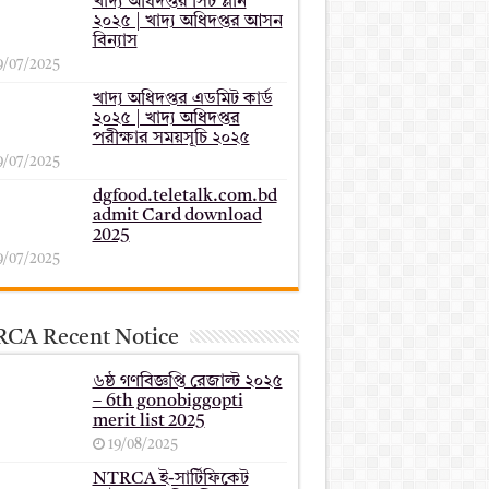
খাদ্য অধিদপ্তর সিট প্লান
২০২৫ | খাদ্য অধিদপ্তর আসন
বিন্যাস
9/07/2025
খাদ্য অধিদপ্তর এডমিট কার্ড
২০২৫ | খাদ্য অধিদপ্তর
পরীক্ষার সময়সূচি ২০২৫
9/07/2025
dgfood.teletalk.com.bd
admit Card download
2025
9/07/2025
CA Recent Notice
৬ষ্ঠ গণবিজ্ঞপ্তি রেজাল্ট ২০২৫
– 6th gonobiggopti
merit list 2025
19/08/2025
NTRCA ই-সার্টিফিকেট