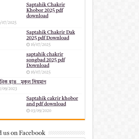
Saptahik Chakrir
Khobor 2025 pdf
download
6/07/2025
Saptahik Chakrir Dak
2025 pdf Download
16/07/2025
saptahik chakrir
songbad 2025 pdf
Download
16/07/2025
ানিক হাত _ মুকুল ম্রিয়মাণ
2/09/2023
Saptahik cakrir khobor
and pdf download
03/09/2020
d us on Facebook