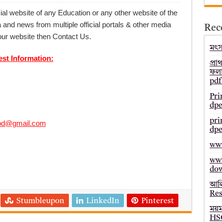
– Bmeb ALIM Result
cial website of any Education or any other website of the
 and news from multiple official portals & other media
Rec
জাল্ট ২০২৫ – HSC Result 2025 Mymensingh Board
our website then Contact Us.
ল্ট ২০২৫ – HSC Result 2025 Dinajpur Board
মৎস্
est Information:
 ২০২৫ – HSC Result 2025 Sylhet Board
প্রা
ফলা
pdf
Pri
dpe
pri
bd@gmail.com
dpe
www
www
do
আলি
Res
Stumbleupon
LinkedIn
Pinterest
ময়
HSC