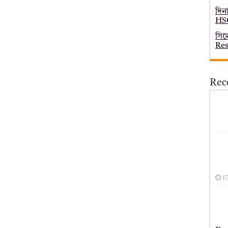
দিন
HSC
সিল
Res
Rec
1