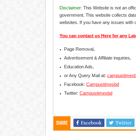
আলিম পরীক্ষার রেজাল্ট ২০২৫ 
Disclaimer:
This Website is not an offi
government. This website collects data
ময়মনসিংহ বোর্ড এইচএসসি রে
websites. If you have any issues with 
দিনাজপুর বোর্ড এইচএসসি রেজা
You can contact us Here for any Lat
সিলেট বোর্ড এইচএসসি রেজাল্ট
Page Removal,
Advertisement & Affiliate inquiries,
Education Ads,
or Any Query Mail at:
campustimes
Facebook:
Campustimesbd
Twitter:
Campustimesbd
Share
Facebook
Twitter