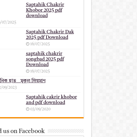
Saptahik Chakrir
Khobor 2025 pdf
download
6/07/2025
Saptahik Chakrir Dak
2025 pdf Download
16/07/2025
saptahik chakrir
songbad 2025 pdf
Download
16/07/2025
ানিক হাত _ মুকুল ম্রিয়মাণ
2/09/2023
Saptahik cakrir khobor
and pdf download
03/09/2020
d us on Facebook