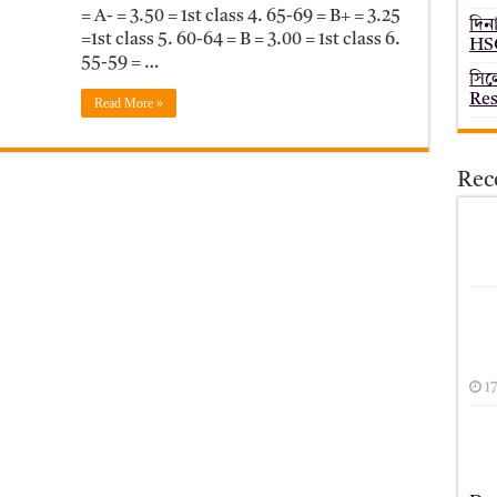
= A- = 3.50 = 1st class 4. 65-69 = B+ = 3.25
দিন
=1st class 5. 60-64 = B = 3.00 = 1st class 6.
HSC
55-59 = …
সিল
Res
Read More »
Rec
1