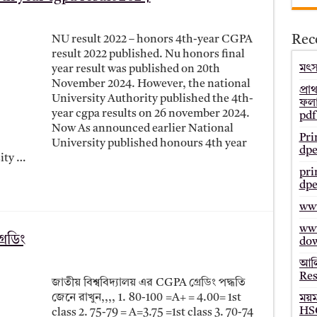
– Bmeb ALIM Result
Rec
NU result 2022 – honors 4th-year CGPA
জাল্ট ২০২৫ – HSC Result 2025 Mymensingh Board
result 2022 published. Nu honors final
ল্ট ২০২৫ – HSC Result 2025 Dinajpur Board
মৎস্
year result was published on 20th
November 2024. However, the national
 ২০২৫ – HSC Result 2025 Sylhet Board
প্রা
University Authority published the 4th-
ফলা
year cgpa results on 26 november 2024.
pdf
Now As announced earlier National
Pri
University published honours 4th year
dpe
ity …
pri
dpe
www
www
রেডিং
do
আলি
Res
জাতীয় বিশ্ববিদ্যালয় এর CGPA গ্রেডিং পদ্ধতি
জেনে রাখুন,,,, 1. 80-100 =A+ = 4.00= 1st
ময়
HSC
class 2. 75-79 = A=3.75 =1st class 3. 70-74