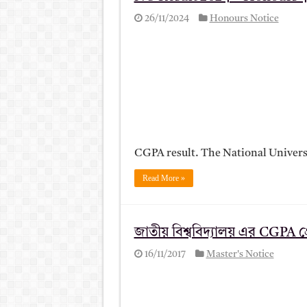
আলিম পরীক্ষার রেজাল্ট ২০২৫ 
26/11/2024
Honours Notice
ময়মনসিংহ বোর্ড এইচএসসি রে
দিনাজপুর বোর্ড এইচএসসি রেজা
সিলেট বোর্ড এইচএসসি রেজাল্ট
CGPA result. The National Univers
Read More »
জাতীয় বিশ্ববিদ্যালয় এর CGPA গ্
16/11/2017
Master's Notice