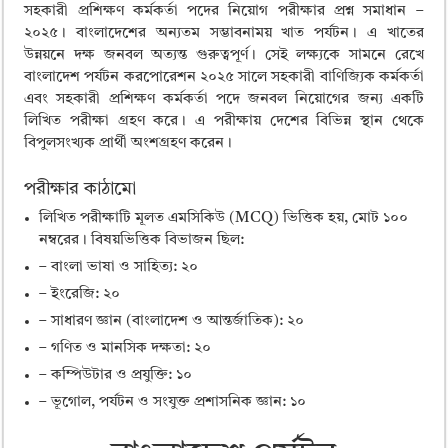
ময়মনসিংহ বোর্ড এইচএসসি রেজাল্ট ২০২৫ – HSC Result 2025 Mymensingh B
সহকারী প্রশিক্ষণ কর্মকর্তা পদের নিয়োগ পরীক্ষার প্রশ্ন সমাধান –
২০২৫। বাংলাদেশের অন্যতম সম্ভাবনাময় খাত পর্যটন। এ খাতের
দিনাজপুর বোর্ড এইচএসসি রেজাল্ট ২০২৫ – HSC Result 2025 Dinajpur Board
উন্নয়নে দক্ষ জনবল অত্যন্ত গুরুত্বপূর্ণ। সেই লক্ষ্যকে সামনে রেখে
সিলেট বোর্ড এইচএসসি রেজাল্ট ২০২৫ – HSC Result 2025 Sylhet Board
বাংলাদেশ পর্যটন করপোরেশন ২০২৫ সালে সহকারী বাণিজ্যিক কর্মকর্তা
এবং সহকারী প্রশিক্ষণ কর্মকর্তা পদে জনবল নিয়োগের জন্য একটি
লিখিত পরীক্ষা গ্রহণ করে। এ পরীক্ষায় দেশের বিভিন্ন স্থান থেকে
বিপুলসংখ্যক প্রার্থী অংশগ্রহণ করেন।
পরীক্ষার কাঠামো
লিখিত পরীক্ষাটি মূলত এমসিকিউ (MCQ) ভিত্তিক হয়, মোট ১০০
নম্বরের। বিষয়ভিত্তিক বিভাজন ছিল:
– বাংলা ভাষা ও সাহিত্য: ২০
– ইংরেজি: ২০
– সাধারণ জ্ঞান (বাংলাদেশ ও আন্তর্জাতিক): ২০
– গণিত ও মানসিক দক্ষতা: ২০
– কম্পিউটার ও প্রযুক্তি: ১০
– ভূগোল, পর্যটন ও সংযুক্ত প্রশাসনিক জ্ঞান: ১০