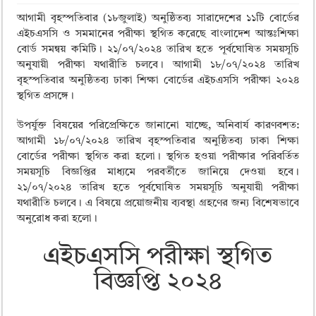
ময়মনসিংহ বোর্ড এইচএসসি রেজাল্ট ২০২৫ – HSC Result 2025 Mymensingh B
আগামী বৃহস্পতিবার (১৮জুলাই) অনুষ্ঠিতব্য সারাদেশের ১১টি বোর্ডের
দিনাজপুর বোর্ড এইচএসসি রেজাল্ট ২০২৫ – HSC Result 2025 Dinajpur Board
এইচএসসি ও সমমানের পরীক্ষা স্থগিত করেছে বাংলাদেশ আন্তঃশিক্ষা
বোর্ড সমন্বয় কমিটি। ২১/০৭/২০২৪ তারিখ হতে পূর্বঘোষিত সময়সূচি
সিলেট বোর্ড এইচএসসি রেজাল্ট ২০২৫ – HSC Result 2025 Sylhet Board
অনুযায়ী পরীক্ষা যথারীতি চলবে। আগামী ১৮/০৭/২০২৪ তারিখ
বৃহস্পতিবার অনুষ্ঠিতব্য ঢাকা শিক্ষা বোর্ডের এইচএসসি পরীক্ষা ২০২৪
স্থগিত প্রসঙ্গে।
উপর্যুক্ত বিষয়ের পরিপ্রেক্ষিতে জানানো যাচ্ছে, অনিবার্য কারণবশত:
আগামী ১৮/০৭/২০২৪ তারিখ বৃহস্পতিবার অনুষ্ঠিতব্য ঢাকা শিক্ষা
বোর্ডের পরীক্ষা স্থগিত করা হলো। স্থগিত হওয়া পরীক্ষার পরিবর্তিত
সময়সূচি বিজ্ঞপ্তির মাধ্যমে পরবর্তীতে জানিয়ে দেওয়া হবে।
২১/০৭/২০২৪ তারিখ হতে পূর্বঘোষিত সময়সূচি অনুযায়ী পরীক্ষা
যথারীতি চলবে। এ বিষয়ে প্রয়োজনীয় ব্যবস্থা গ্রহণের জন্য বিশেষভাবে
অনুরোধ করা হলো।
এইচএসসি পরীক্ষা স্থগিত
বিজ্ঞপ্তি ২০২৪