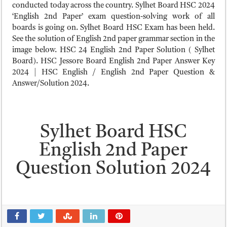
ময়মনসিংহ বোর্ড এইচএসসি রেজাল্ট ২০২৫ – HSC Result 2025 Mymensingh B
conducted today across the country. Sylhet Board HSC 2024
‘English 2nd Paper’ exam question-solving work of all
দিনাজপুর বোর্ড এইচএসসি রেজাল্ট ২০২৫ – HSC Result 2025 Dinajpur Board
boards is going on. Sylhet Board HSC Exam has been held.
সিলেট বোর্ড এইচএসসি রেজাল্ট ২০২৫ – HSC Result 2025 Sylhet Board
See the solution of English 2nd paper grammar section in the
image below. HSC 24 English 2nd Paper Solution ( Sylhet
Board). HSC Jessore Board English 2nd Paper Answer Key
2024 | HSC English / English 2nd Paper Question &
Answer/Solution 2024.
Sylhet Board HSC
English 2nd Paper
Question Solution 2024