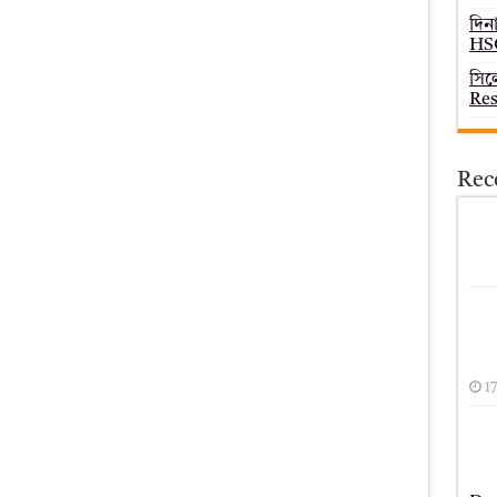
দিন
HSC
সিল
Res
Rec
1