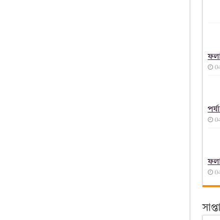
ফল
0
পর্
0
ফল
0
সাপ্