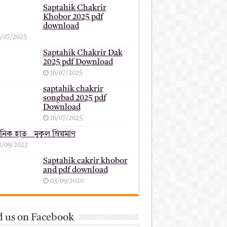
Saptahik Chakrir
Khobor 2025 pdf
download
6/07/2025
Saptahik Chakrir Dak
2025 pdf Download
16/07/2025
saptahik chakrir
songbad 2025 pdf
Download
16/07/2025
ানিক হাত _ মুকুল ম্রিয়মাণ
2/09/2023
Saptahik cakrir khobor
and pdf download
03/09/2020
d us on Facebook