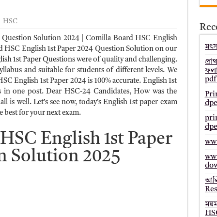
– Bmeb ALIM Result
HSC
Rec
জাল্ট ২০২৫ – HSC Result 2025 Mymensingh Board
 Question Solution 2024 | Comilla Board HSC English
ল্ট ২০২৫ – HSC Result 2025 Dinajpur Board
মৎস্
d HSC English 1st Paper 2024 Question Solution on our
sh 1st Paper Questions were of quality and challenging.
 ২০২৫ – HSC Result 2025 Sylhet Board
প্রা
llabus and suitable for students of different levels. We
ফলা
pdf
HSC English 1st Paper 2024 is 100% accurate. English 1st
ds in one post. Dear HSC-24 Candidates, How was the
Pri
l is well. Let’s see now, today’s English 1st paper exam
dpe
he best for your next exam.
pri
dpe
HSC English 1st Paper
www
n Solution 2025
www
do
আলি
Res
ময়
HSC