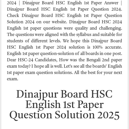
ময়মনসিংহ বোর্ড এইচএসসি রেজাল্ট ২০২৫ – HSC Result 2025 Mymensingh B
2024 | Dinajpur Board HSC English 1st Paper Answer |
Dinajpur Board HSC English 1st Paper Question 2024.
দিনাজপুর বোর্ড এইচএসসি রেজাল্ট ২০২৫ – HSC Result 2025 Dinajpur Board
Check Dinajpur Board HSC English 1st Paper Question
সিলেট বোর্ড এইচএসসি রেজাল্ট ২০২৫ – HSC Result 2025 Sylhet Board
Solution 2024 on our website. Dinajpur Board HSC 2024
English 1st paper questions were quality and challenging.
The questions were aligned with the syllabus and suitable for
students of different levels. We hope this Dinajpur Board
HSC English 1st Paper 2024 solution is 100% accurate.
English 1st paper question-solution of all boards in one post.
Dear HSC-24 Candidates, How was the Bengali 2nd paper
exam today? I hope all is well. Let’s see all the boards’ English
1st paper exam question solutions. All the best for your next
exam.
Dinajpur Board HSC
English 1st Paper
Question Solution 2025