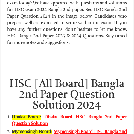
ময়মনসিংহ বোর্ড এইচএসসি রেজাল্ট ২০২৫ – HSC Result 2025 Mymensingh B
exam today? We have appeared with questions and solutions
for HSC exam 2024 Bangla 2nd paper. See HSC Bangla 2nd
দিনাজপুর বোর্ড এইচএসসি রেজাল্ট ২০২৫ – HSC Result 2025 Dinajpur Board
Paper Question 2024 in the image below. Candidates who
সিলেট বোর্ড এইচএসসি রেজাল্ট ২০২৫ – HSC Result 2025 Sylhet Board
prepare well are expected to score well in the exam. If you
have any further questions, don’t hesitate to let me know.
HSC Bangla 2nd Paper 2023 & 2024 Questions. Stay tuned
for more notes and suggestions.
HSC [All Board] Bangla
2nd Paper Question
Solution 2024
Dhaka Board:
Dhaka Board HSC Bangla 2nd Paper
Question Solution
Mymensingh Board:
Mymensingh Board HSC Bangla 2nd