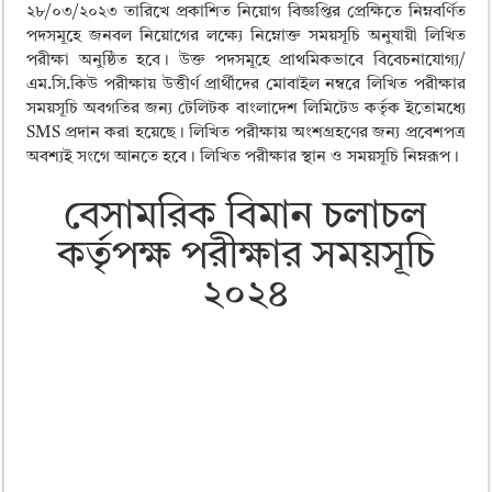
ময়মনসিংহ বোর্ড এইচএসসি রেজাল্ট ২০২৫ – HSC Result 2025 Mymensingh B
২৮/০৩/২০২৩ তারিখে প্রকাশিত নিয়োগ বিজ্ঞপ্তির প্রেক্ষিতে নিম্নবর্ণিত
পদসমূহে জনবল নিয়োগের লক্ষ্যে নিম্নোক্ত সময়সূচি অনুযায়ী লিখিত
দিনাজপুর বোর্ড এইচএসসি রেজাল্ট ২০২৫ – HSC Result 2025 Dinajpur Board
পরীক্ষা অনুষ্ঠিত হবে। উক্ত পদসমূহে প্রাথমিকভাবে বিবেচনাযোগ্য/
সিলেট বোর্ড এইচএসসি রেজাল্ট ২০২৫ – HSC Result 2025 Sylhet Board
এম.সি.কিউ পরীক্ষায় উত্তীর্ণ প্রার্থীদের মোবাইল নম্বরে লিখিত পরীক্ষার
সময়সূচি অবগতির জন্য টেলিটক বাংলাদেশ লিমিটেড কর্তৃক ইতোমধ্যে
SMS প্রদান করা হয়েছে। লিখিত পরীক্ষায় অংশগ্রহণের জন্য প্রবেশপত্র
অবশ্যই সংগে আনতে হবে। লিখিত পরীক্ষার স্থান ও সময়সূচি নিম্নরূপ।
বেসামরিক বিমান চলাচল
কর্তৃপক্ষ পরীক্ষার সময়সূচি
২০২৪