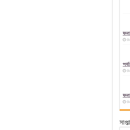
ফল
0
পর্
0
ফল
0
সাপ্