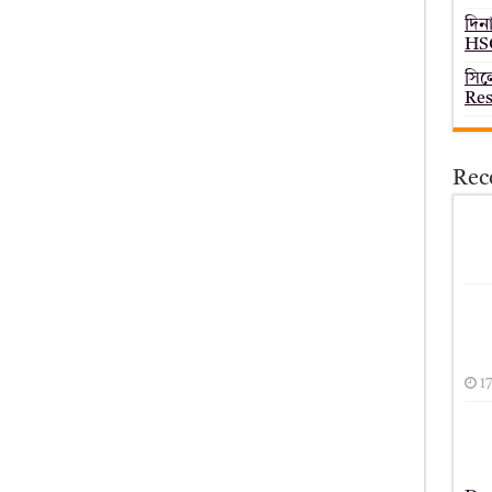
দিন
HSC
সিল
Res
Rec
1