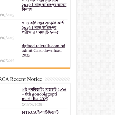
খাদ্য অধিদপ্তর সিট প্লান
২০২৫ | খাদ্য অধিদপ্তর আসন
বিন্যাস
9/07/2025
খাদ্য অধিদপ্তর এডমিট কার্ড
২০২৫ | খাদ্য অধিদপ্তর
পরীক্ষার সময়সূচি ২০২৫
9/07/2025
dgfood.teletalk.com.bd
admit Card download
2025
9/07/2025
CA Recent Notice
৬ষ্ঠ গণবিজ্ঞপ্তি রেজাল্ট ২০২৫
– 6th gonobiggopti
merit list 2025
19/08/2025
NTRCA ই-সার্টিফিকেট