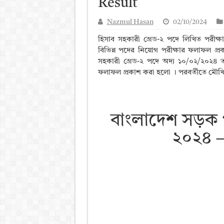
Result
আলিম পরীক্ষার রেজাল্ট ২০২৫ 
Nazmul Hasan
02/10/2024
ময়মনসিংহ বোর্ড এইচএসসি রে
হিসাব সহকারী গ্রেড-২ পদে লিখিত পরীক
দিনাজপুর বোর্ড এইচএসসি রেজা
বিভিন্ন পদের নিয়োগ পরীক্ষার ফলাফল প্র
সহকারী গ্রেড-২ পদে অদ্য ১০/০২/২০২৪ তারিখে
সিলেট বোর্ড এইচএসসি রেজাল্ট
ফলাফল প্রকাশ করা হলো । পরবর্তীতে মৌখিক প
বাংলাদেশ সড়ক প
২০২৪ 