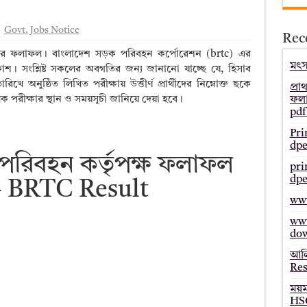
– Bmeb ALIM Result
Govt. Jobs Notice
Rec
জাল্ট ২০২৫ – HSC Result 2025 Mymensingh Board
্ষার ফলাফল। বাংলাদেশ সড়ক পরিবহন কর্পোরেশন (brtc) এর
ল্ট ২০২৫ – HSC Result 2025 Dinajpur Board
মৎস্
কাশ। সংশ্লিষ্ট সকলের অবগতির জন্য জানানো যাচ্ছে যে, হিসাব
 অনুষ্ঠিত লিখিত পরীক্ষায় উত্তীর্ণ প্রার্থীদের নিম্নোক্ত ছকে
 ২০২৫ – HSC Result 2025 Sylhet Board
প্রা
রীক্ষার স্থান ও সময়সূচী জানিয়ে দেয়া হবে।
ফলা
pdf
Pri
dpe
রিবহন কর্তৃপক্ষ ফলাফল
pri
dpe
– BRTC Result
www
www
do
আলি
Res
ময়
HSC