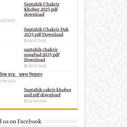
Saptahik Chakrir
Khobor 2025 pdf
download
6/07/2025
Saptahik Chakrir Dak
2025 pdf Download
16/07/2025
saptahik chakrir
songbad 2025 pdf
Download
16/07/2025
ানিক হাত _ মুকুল ম্রিয়মাণ
2/09/2023
Saptahik cakrir khobor
and pdf download
03/09/2020
d us on Facebook