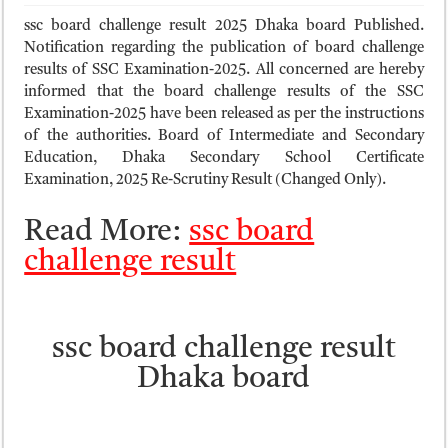
ময়মনসিংহ বোর্ড এইচএসসি রেজাল্ট ২০২৫ – HSC Result 2025 Mymensingh B
ssc board challenge result 2025 Dhaka board Published.
দিনাজপুর বোর্ড এইচএসসি রেজাল্ট ২০২৫ – HSC Result 2025 Dinajpur Board
Notification regarding the publication of board challenge
results of SSC Examination-2025. All concerned are hereby
সিলেট বোর্ড এইচএসসি রেজাল্ট ২০২৫ – HSC Result 2025 Sylhet Board
informed that the board challenge results of the SSC
Examination-2025 have been released as per the instructions
of the authorities. Board of Intermediate and Secondary
Education, Dhaka Secondary School Certificate
Examination, 2025 Re-Scrutiny Result (Changed Only).
Read More:
ssc board
challenge result
ssc board challenge result
Dhaka board