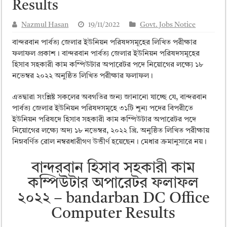
Results
ময়মনসিংহ বোর্ড এইচএসসি রেজাল্ট ২০২৫ – HSC Result 2025 Mymensingh B
দিনাজপুর বোর্ড এইচএসসি রেজাল্ট ২০২৫ – HSC Result 2025 Dinajpur Board
Nazmul Hasan
19/11/2022
Govt. Jobs Notice
সিলেট বোর্ড এইচএসসি রেজাল্ট ২০২৫ – HSC Result 2025 Sylhet Board
বান্দরবান পার্বত্য জেলার ইউনিয়ন পরিষদসমূহের লিখিত পরীক্ষার
ফলাফল প্রকাশ। বান্দরবান পার্বত্য জেলার ইউনিয়ন পরিষদসমূহের
হিসাব সহকারী কাম কম্পিউটার অপারেটর পদে নিয়োগের লক্ষ্যে ১৮
নভেম্বর ২০২২ অনুষ্ঠিত লিখিত পরীক্ষার ফলাফল।
এতদ্বারা সংশ্লিষ্ট সকলের অবগতির জন্য জানানো যাচ্ছে যে, বান্দরবান
পার্বত্য জেলার ইউনিয়ন পরিষদসমূহে ৩১টি শূন্য পদের বিপরীতে
ইউনিয়ন পরিষদে হিসাব সহকারী কাম কম্পিউটার অপারেটর পদে
নিয়োগের লক্ষ্যে অদ্য ১৮ নভেম্বর, ২০২২ খ্রি. অনুষ্ঠিত লিখিত পরীক্ষায়
নিম্নবর্ণিত রোল নম্বরধারীগণ উত্তীর্ণ হয়েছেন। মেধার ক্রমানুসারে নয়।
বান্দরবান হিসাব সহকারী কাম
কম্পিউটার অপারেটর ফলাফল
২০২২ – bandarban DC Office
Computer Results