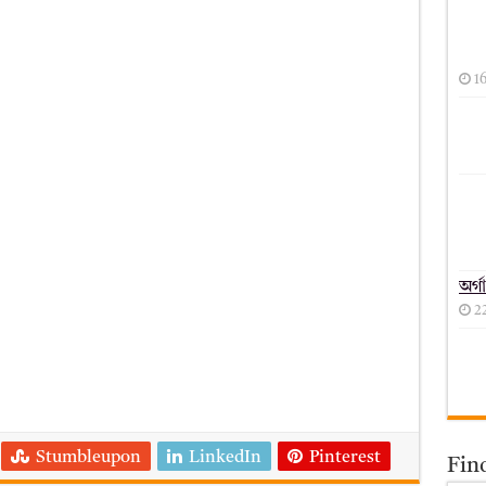
1
অর্গ
2
Stumbleupon
LinkedIn
Pinterest
Fin