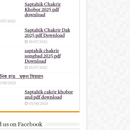
Saptahik Chakrir
Khobor 2025 pdf
download
6/07/2025
Saptahik Chakrir Dak
2025 pdf Download
16/07/2025
saptahik chakrir
songbad 2025 pdf
Download
16/07/2025
ানিক হাত _ মুকুল ম্রিয়মাণ
2/09/2023
Saptahik cakrir khobor
and pdf download
03/09/2020
d us on Facebook