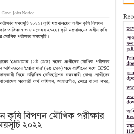
– Bmeb ALIM Result
Govt. Jobs Notice
Rec
জাল্ট ২০২৫ – HSC Result 2025 Mymensingh Board
পরীক্ষার সময়সূচি ২০২২। কৃষি মন্ত্রণালয়ের অধীন কৃষি বিপণন
ল্ট ২০২৫ – HSC Result 2025 Dinajpur Board
মৎস্
ষার তারিখঃ ৭ ও ৮ নভেম্বর ২০২২। কৃষি মন্ত্রণালয়ের অধীন কৃষি
ীদের মৌখিক পরীক্ষার সময়সূচি।
 ২০২৫ – HSC Result 2025 Sylhet Board
প্রা
ফলা
pdf
Pri
রের ‘প্রোগ্রামার’ (৬ষ্ঠ গ্রেড) পদের প্রার্থীদের মৌখিক পরীক্ষার
dpe
 অধিদপ্তরের ‘প্রোগ্রামার’ (৬ষ্ঠ গ্রেড) পদে প্রার্থীদের মধ্যে BPSC
pri
রী নিম্নে উল্লিখিত রেজিস্ট্রেশন নম্বরধারী যোগ্য প্রার্থীদের
dpe
য়ী বাংলাদেশ সরকারী কর্ম কমিশন, আগারগাঁও, শেরে বাংলা নগর,
www
www
do
আলি
ধীন কৃষি বিপণন মৌখিক পরীক্ষার
Res
ময়সূচি ২০২২
ময়
HSC