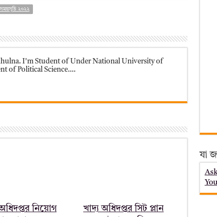
র সময়সূচি ২০২২
ulna. I'm Student of Under National University of
 of Political Science....
যা জ
Ask
You
 অধিদপ্তর নিয়োগ
খাদ্য অধিদপ্তর সিট প্লান