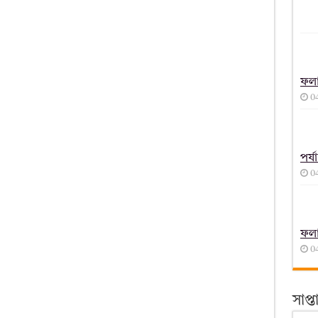
ফল
0
পর্
0
ফল
0
সাপ্