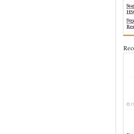
দিন
HSC
সিল
Res
Rec
1