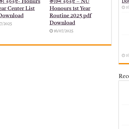
কা ২০২৫- Honurs
রুটিন ২০২৫ – NU
Do
1
ear Center List
Honours 1st Year
 Download
Routine 2025 pdf
Download
07/2025
16/07/2025
1
Rece