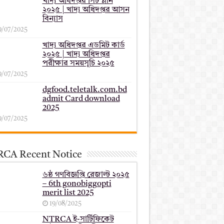
খাদ্য অধিদপ্তর সিট প্লান
২০২৫ | খাদ্য অধিদপ্তর আসন
বিন্যাস
9/07/2025
খাদ্য অধিদপ্তর এডমিট কার্ড
২০২৫ | খাদ্য অধিদপ্তর
পরীক্ষার সময়সূচি ২০২৫
9/07/2025
dgfood.teletalk.com.bd
admit Card download
2025
9/07/2025
CA Recent Notice
৬ষ্ঠ গণবিজ্ঞপ্তি রেজাল্ট ২০২৫
– 6th gonobiggopti
merit list 2025
19/08/2025
NTRCA ই-সার্টিফিকেট