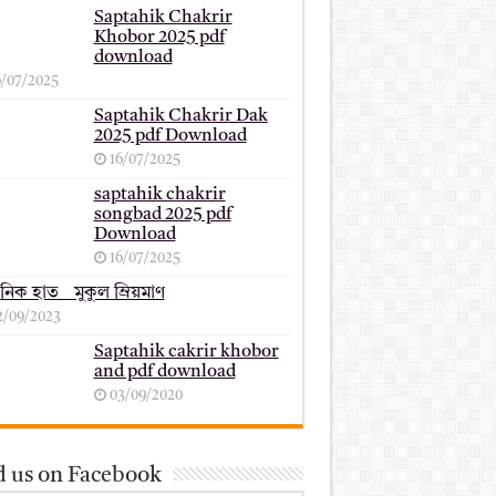
Saptahik Chakrir
Khobor 2025 pdf
download
6/07/2025
Saptahik Chakrir Dak
2025 pdf Download
16/07/2025
saptahik chakrir
songbad 2025 pdf
Download
16/07/2025
ানিক হাত _ মুকুল ম্রিয়মাণ
2/09/2023
Saptahik cakrir khobor
and pdf download
03/09/2020
d us on Facebook