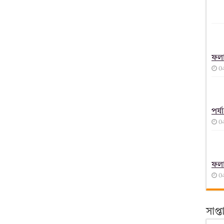
ফল
0
পর্
0
ফল
0
সাপ্