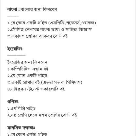
বাংলা :
বাংলার জন্য কিনবেন
——–
১.যে কোন একটি গাইড (এমপিথ্রি,প্রফেসর্স,ওরাকল)
২.সৌমিত্র শেখরের বাংলা ভাষা ও সাহিত্য জিজ্ঞাসা
৩.একাদশ শ্রেনির ব্যাকরণ বোর্ড বই
ইংরেজিঃ
————
ইংরেজির জন্য কিনবেন
১.কম্পিটিটিভ এক্সাম বই
২.যে কোন একটি গাইড
৩.একটি গ্রামার বই (এডভান্সড বা পিসিদাস)
৪.সাইফুরস স্টুডেন্ট ভকাবুলারি বই
গণিতঃ
১.এমপিথ্রি গাইড
২.ষষ্ঠ শ্রেণি থেকে দশম শ্রেণির বোর্ড বই
মানসিক দক্ষতাঃ
১.যে কোন একটা গাইড