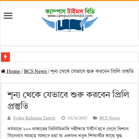
মৎস্য অধিদপ্তর (dof) নিয়োগ বিজ্ঞপ্তি ২০২৬
Home
/
BCS News
/
শূন্য থেকে যেভাবে শুরু করবেন প্রিলি প্রস্তুতি
প্রাথমিক সহকারী শিক্ষক নিয়োগ পরীক্ষার চূড়ান্ত ফলাফল 2026 – Dpe gov bd r
Primary Assistant Teacher Result 2026 | dpe.gov.bd result
শূন্য থেকে যেভাবে শুরু করবেন প্রিলি
primary viva result 2026 pdf download – dpe viva result
প্রস্তুতি
www dpe gov bd result 2026 pdf
Sydur Rahman Tanvir
05/11/2017
BCS News
www dpe gov bd result 2026 pdf download
বর্তমানে ২০০ নাম্বারের প্রিলিমিনারি পরীক্ষায় উত্তীর্ণ হতে গেলে বিশাল
আলিম পরীক্ষার রেজাল্ট ২০২৫ – Bmeb ALIM Result
সিলেবাস আয়ত্বে আনতে হয়! যা একজন নতুন শিক্ষার্থীর কাছে যুদ্ধ