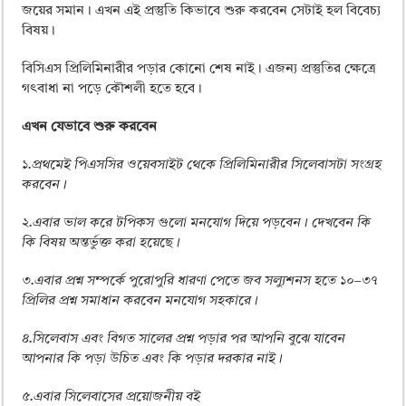
ময়মনসিংহ বোর্ড এইচএসসি রেজাল্ট ২০২৫ – HSC Result 2025 Mymensingh B
জয়ের সমান। এখন এই প্রস্তুতি কিভাবে শুরু করবেন সেটাই হল বিবেচ্য
বিষয়।
দিনাজপুর বোর্ড এইচএসসি রেজাল্ট ২০২৫ – HSC Result 2025 Dinajpur Board
সিলেট বোর্ড এইচএসসি রেজাল্ট ২০২৫ – HSC Result 2025 Sylhet Board
বিসিএস প্রিলিমিনারীর পড়ার কোনো শেষ নাই। এজন্য প্রস্তুতির ক্ষেত্রে
গৎবাধা না পড়ে কৌশলী হতে হবে।
এখন যেভাবে শুরু করবেন
১.প্রথমেই পিএসসির ওয়েবসাইট থেকে প্রিলিমিনারীর সিলেবাসটা সংগ্রহ
করবেন।
২.এবার ভাল করে টপিকস গুলো মনযোগ দিয়ে পড়বেন। দেখবেন কি
কি বিষয় অন্তর্ভুক্ত করা হয়েছে।
৩.এবার প্রশ্ন সম্পর্কে পুরোপুরি ধারণা পেতে জব সল্যুশনস হতে ১০–৩৭
প্রিলির প্রশ্ন সমাধান করবেন মনযোগ সহকারে।
৪.সিলেবাস এবং বিগত সালের প্রশ্ন পড়ার পর আপনি বুঝে যাবেন
আপনার কি পড়া উচিত এবং কি পড়ার দরকার নাই।
৫.এবার সিলেবাসের প্রয়োজনীয় বই