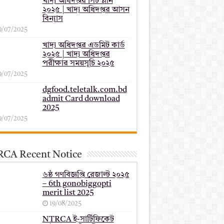
খাদ্য অধিদপ্তর সিট প্লান
২০২৫ | খাদ্য অধিদপ্তর আসন
বিন্যাস
9/07/2025
খাদ্য অধিদপ্তর এডমিট কার্ড
২০২৫ | খাদ্য অধিদপ্তর
পরীক্ষার সময়সূচি ২০২৫
9/07/2025
dgfood.teletalk.com.bd
admit Card download
2025
9/07/2025
CA Recent Notice
৬ষ্ঠ গণবিজ্ঞপ্তি রেজাল্ট ২০২৫
– 6th gonobiggopti
merit list 2025
19/08/2025
NTRCA ই-সার্টিফিকেট