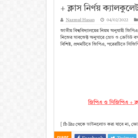
+ ক্লাস নির্ণয় ক্যালকুলে
আলিম পরীক্ষার রেজাল্ট ২০২৫ 
ময়মনসিংহ বোর্ড এইচএসসি রে
Nazmul Hasan
04/02/2022
দিনাজপুর বোর্ড এইচএসসি রেজা
জাতীয় বিশ্ববিদ্যালয়ের নিয়ম অনুযায়ী জিপি
নিজের সাবজেক্ট অনুসারে গ্রেড ও ক্রেডিট
সিলেট বোর্ড এইচএসসি রেজাল্ট
বিশিষ্ট, প্রথমটিতে জিপিএ, পরেরটিতে সিজি
জিপিএ ও সিজিপিএ + ক্
[ fb lite থেকে ডাউনলোড করা যাবে না, ফো