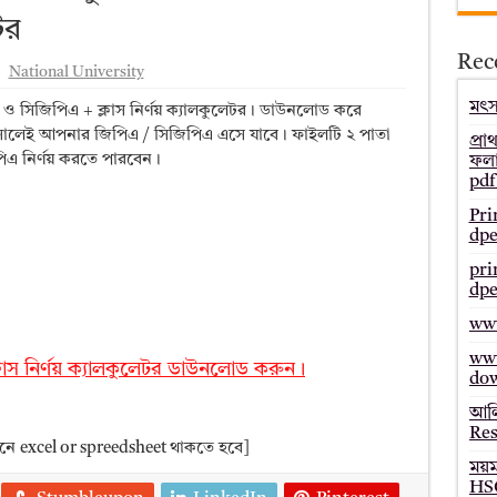
টর
– Bmeb ALIM Result
Rec
জাল্ট ২০২৫ – HSC Result 2025 Mymensingh Board
National University
ল্ট ২০২৫ – HSC Result 2025 Dinajpur Board
মৎস্
এ ও সিজিপিএ + ক্লাস নির্ণয় ক্যালকুলেটর। ডাউনলোড করে
 বসালেই আপনার জিপিএ / সিজিপিএ এসে যাবে। ফাইলটি ২ পাতা
 ২০২৫ – HSC Result 2025 Sylhet Board
প্রা
পিএ নির্ণয় করতে পারবেন।
ফলা
pdf
Pri
dpe
pri
dpe
www
www
লাস নির্ণয় ক্যালকুলেটর ডাউনলোড করুন।
do
আলি
Res
নে excel or spreedsheet থাকতে হবে]
ময়
HSC