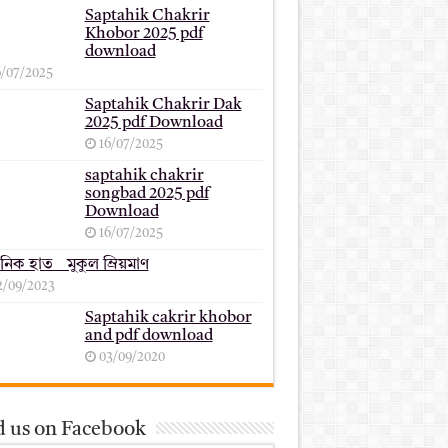
Saptahik Chakrir
Khobor 2025 pdf
download
6/07/2025
Saptahik Chakrir Dak
2025 pdf Download
16/07/2025
saptahik chakrir
songbad 2025 pdf
Download
16/07/2025
ানিক হাত _ মুকুল ম্রিয়মাণ
2/09/2023
Saptahik cakrir khobor
and pdf download
03/09/2020
d us on Facebook