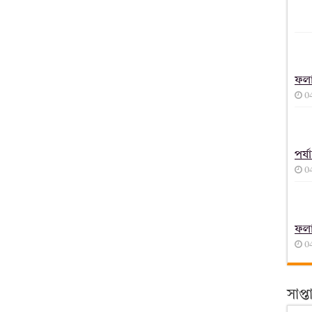
ফল
0
পর্
0
ফল
0
সাপ্