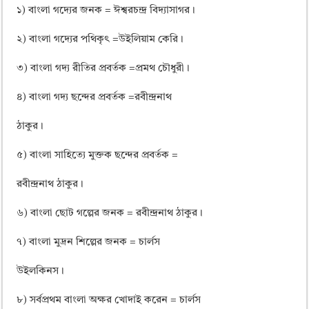
ময়মনসিংহ বোর্ড এইচএসসি রেজাল্ট ২০২৫ – HSC Result 2025 Mymensingh B
১) বাংলা গদ্যের জনক = ঈশ্বরচন্দ্র বিদ্যাসাগর।
দিনাজপুর বোর্ড এইচএসসি রেজাল্ট ২০২৫ – HSC Result 2025 Dinajpur Board
২) বাংলা গদ্যের পথিকৃৎ =উইলিয়াম কেরি।
সিলেট বোর্ড এইচএসসি রেজাল্ট ২০২৫ – HSC Result 2025 Sylhet Board
৩) বাংলা গদ্য রীতির প্রবর্তক =প্রমথ চৌধুরী।
৪) বাংলা গদ্য ছন্দের প্রবর্তক =রবীন্দ্রনাথ
ঠাকুর।
৫) বাংলা সাহিত্যে মুক্তক ছন্দের প্রবর্তক =
রবীন্দ্রনাথ ঠাকুর।
৬) বাংলা ছোট গল্পের জনক = রবীন্দ্রনাথ ঠাকুর।
৭) বাংলা মুদ্রন শিল্পের জনক = চার্লস
উইলকিনস।
৮) সর্বপ্রথম বাংলা অক্ষর খোদাই করেন = চার্লস