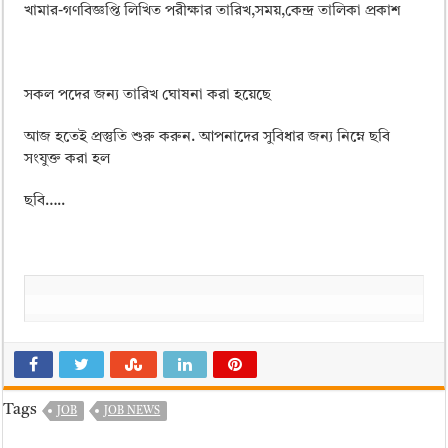
ময়মনসিংহ বোর্ড এইচএসসি রেজাল্ট ২০২৫ – HSC Result 2025 Mymensingh B
খামার-গণবিজ্ঞপ্তি লিখিত পরীক্ষার তারিখ,সময়,কেন্দ্র তালিকা প্রকাশ
দিনাজপুর বোর্ড এইচএসসি রেজাল্ট ২০২৫ – HSC Result 2025 Dinajpur Board
সিলেট বোর্ড এইচএসসি রেজাল্ট ২০২৫ – HSC Result 2025 Sylhet Board
সকল পদের জন্য তারিখ ঘোষনা করা হয়েছে
আজ হতেই প্রস্তুতি শুরু করুন. আপনাদের সুবিধার জন্য নিম্নে ছবি
সংযুক্ত করা হল
ছবি…..
Tags
JOB
JOB NEWS