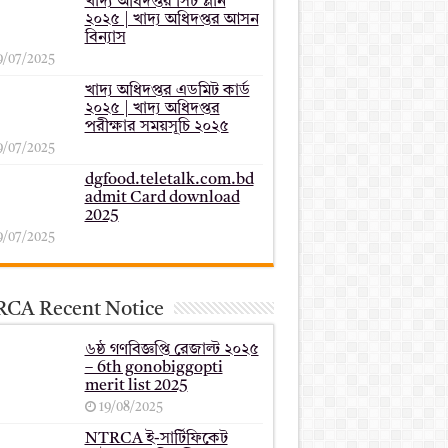
খাদ্য অধিদপ্তর সিট প্লান
২০২৫ | খাদ্য অধিদপ্তর আসন
বিন্যাস
9/07/2025
খাদ্য অধিদপ্তর এডমিট কার্ড
২০২৫ | খাদ্য অধিদপ্তর
পরীক্ষার সময়সূচি ২০২৫
9/07/2025
dgfood.teletalk.com.bd
admit Card download
2025
9/07/2025
CA Recent Notice
৬ষ্ঠ গণবিজ্ঞপ্তি রেজাল্ট ২০২৫
– 6th gonobiggopti
merit list 2025
19/08/2025
NTRCA ই-সার্টিফিকেট