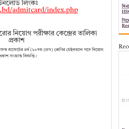
ডাউনলোড লিংকঃ
দিন
m.bd/admitcard/index.php
HSC
সিল
Res
ুরোর নিয়োগ পরীক্ষার কেন্দ্রের তালিকা
প্রকাশ
Rec
াজস্ব বাজেটের ৪র্থ (২০তম গ্রেড) শ্রেণির চেইনম্যান পদে নিয়োগ
াশ সংক্রান্ত বিজ্ঞপ্তি।
1