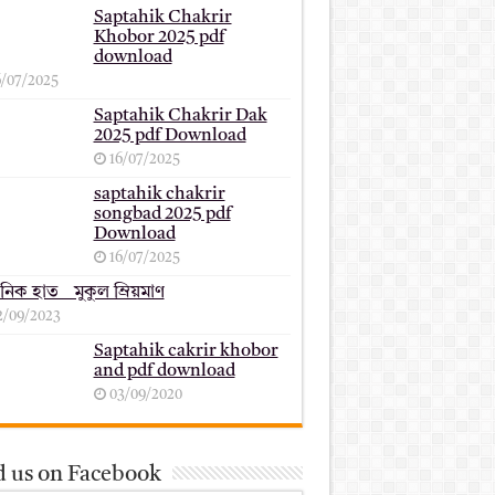
Saptahik Chakrir
Khobor 2025 pdf
download
6/07/2025
Saptahik Chakrir Dak
2025 pdf Download
16/07/2025
saptahik chakrir
songbad 2025 pdf
Download
16/07/2025
ানিক হাত _ মুকুল ম্রিয়মাণ
2/09/2023
Saptahik cakrir khobor
and pdf download
03/09/2020
d us on Facebook