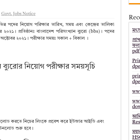
– Bmeb ALIM Result
Govt. Jobs Notice
Rec
জাল্ট ২০২৫ – HSC Result 2025 Mymensingh Board
ভিন্ন পদের নিয়োগ পরিক্ষার তারিখ, সময় এবং কেন্দ্রের তালিকা
ল্ট ২০২৫ – HSC Result 2025 Dinajpur Board
মৎস্
 ২০২১। প্রতিষ্ঠানঃ বাংলাদেশ পরিসংখ্যান ব্যুরো (bbs)। পদের
২ অক্টোবর ২০২১। পরীক্ষার সময়ঃ সকাল + বিকাল ।
 ২০২৫ – HSC Result 2025 Sylhet Board
প্রা
ফলা
pdf
Pri
 ব্যুরোর নিয়োগ পরীক্ষার সময়সূচি
dpe
pri
dpe
www
www
do
আলি
 ডাউনলোড করতে নিচের লিংকে প্রবেশ করে ইউজার আইডি এবং
Res
ডাউনলোড শুরু হবে।
ময়
HSC