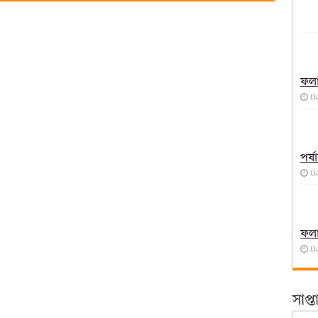
ফল
0
পর্
0
ফল
0
সাপ্