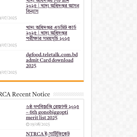
খাদ্য অধিদপ্তর সিট প্লান
২০২৫ | খাদ্য অধিদপ্তর আসন
বিন্যাস
9/07/2025
খাদ্য অধিদপ্তর এডমিট কার্ড
২০২৫ | খাদ্য অধিদপ্তর
পরীক্ষার সময়সূচি ২০২৫
9/07/2025
dgfood.teletalk.com.bd
admit Card download
2025
9/07/2025
CA Recent Notice
৬ষ্ঠ গণবিজ্ঞপ্তি রেজাল্ট ২০২৫
– 6th gonobiggopti
merit list 2025
19/08/2025
NTRCA ই-সার্টিফিকেট