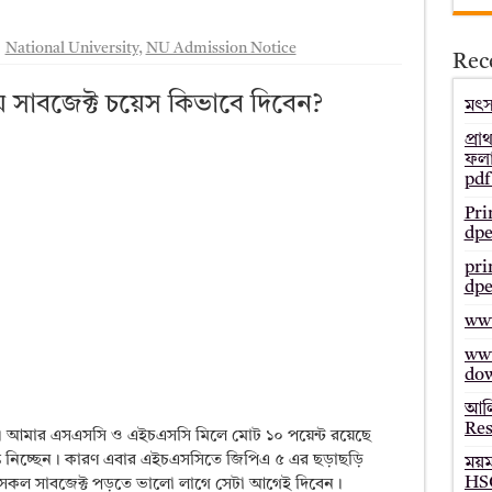
– Bmeb ALIM Result
National University
,
NU Admission Notice
Rec
জাল্ট ২০২৫ – HSC Result 2025 Mymensingh Board
ল্ট ২০২৫ – HSC Result 2025 Dinajpur Board
য়ে সাবজেক্ট চয়েস কিভাবে দিবেন?
মৎস্
 ২০২৫ – HSC Result 2025 Sylhet Board
প্রা
ফলা
pdf
Pri
dpe
pri
dpe
www
www
do
আলি
Res
ো। আমার এসএসসি ও এইচএসসি মিলে মোট ১০ পয়েন্ট রয়েছে
ান্ত নিচ্ছেন। কারণ এবার এইচএসসিতে জিপিএ ৫ এর ছড়াছড়ি
ময়
HSC
সকল সাবজেক্ট পড়তে ভালো লাগে সেটা আগেই দিবেন।