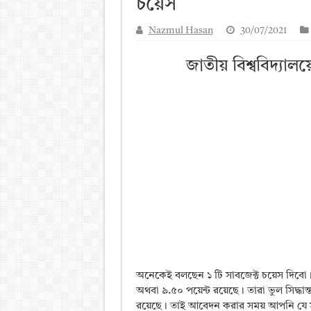
চয়েস
আলিম পরীক্ষার রেজাল্ট ২০২৫ 
Nazmul Hasan
30/07/2021
ময়মনসিংহ বোর্ড এইচএসসি রে
দিনাজপুর বোর্ড এইচএসসি রেজা
জাতীয় বিশ্ববিদ্যাল
সিলেট বোর্ড এইচএসসি রেজাল্ট
অনেকেই বলছেন ১ টি সাবজেক্ট চয়েস দিব
অথবা ৯.৫০ পয়েন্ট রয়েছে। তারা ভুল সিদ্ধ
রয়েছে। তাই আবেদন করার সময় আপনি যে 