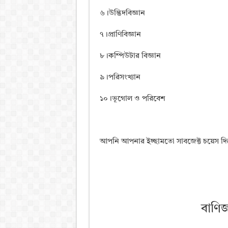
৬।উদ্ভিদবিজ্ঞান
৭।প্রাণিবিজ্ঞান
৮।কম্পিউটার বিজ্ঞান
৯।পরিসংখ্যান
১০।ভূগােল ও পরিবেশ
আপনি আপনার ইচ্ছামতো সাবজেক্ট চয়েস দি
বাণিজ্