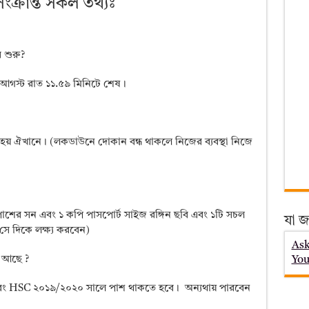
সংক্রান্ত সকল তথ্যঃ
 শুরু?
 আগস্ট রাত ১১.৫৯ মিনিটে শেষ।
় ঐখানে। (লকডাউনে দোকান বন্ধ থাকলে নিজের ব্যবস্থা নিজে
াশের সন এবং ১ কপি পাসপোর্ট সাইজ রঙ্গিন ছবি এবং ১টি সচল
যা জ
 সে দিকে লক্ষ্য করবেন)
Ask
You
া আছে ?
বং HSC ২০১৯/২০২০ সালে পাশ থাকতে হবে। অন্যথায় পারবেন