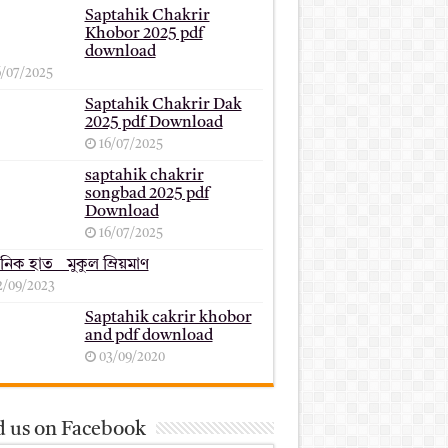
Saptahik Chakrir
Khobor 2025 pdf
download
6/07/2025
Saptahik Chakrir Dak
2025 pdf Download
16/07/2025
saptahik chakrir
songbad 2025 pdf
Download
16/07/2025
ানিক হাত _ মুকুল ম্রিয়মাণ
2/09/2023
Saptahik cakrir khobor
and pdf download
03/09/2020
d us on Facebook