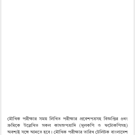
মৌখিক পরীক্ষার সময় লিখিত পরীক্ষার প্রবেশপত্রসহ বিজ্ঞপ্তির ৫নং
ক্রমিকে উল্লেখিত সকল কাগজপত্রাদি (মূলকপি ও ফটোকপিসহ)
অবশ্যই সঙ্গে আনতে হবে। মৌখিক পরীক্ষার তারিখ টেলিটক বাংলাদেশ