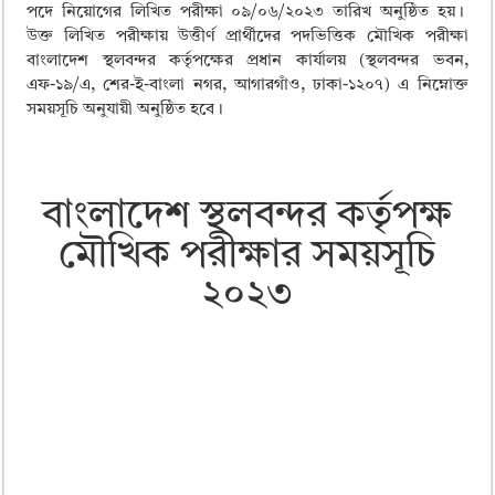
ময়মনসিংহ বোর্ড এইচএসসি রেজাল্ট ২০২৫ – HSC Result 2025 Mymensingh B
পদে নিয়োগের লিখিত পরীক্ষা ০৯/০৬/২০২৩ তারিখ অনুষ্ঠিত হয়।
উক্ত লিখিত পরীক্ষায় উত্তীর্ণ প্রার্থীদের পদভিত্তিক মৌখিক পরীক্ষা
দিনাজপুর বোর্ড এইচএসসি রেজাল্ট ২০২৫ – HSC Result 2025 Dinajpur Board
বাংলাদেশ স্থলবন্দর কর্তৃপক্ষের প্রধান কার্যালয় (স্থলবন্দর ভবন,
সিলেট বোর্ড এইচএসসি রেজাল্ট ২০২৫ – HSC Result 2025 Sylhet Board
এফ-১৯/এ, শের-ই-বাংলা নগর, আগারগাঁও, ঢাকা-১২০৭) এ নিম্নোক্ত
সময়সূচি অনুযায়ী অনুষ্ঠিত হবে।
বাংলাদেশ স্থলবন্দর কর্তৃপক্ষ
মৌখিক পরীক্ষার সময়সূচি
২০২৩