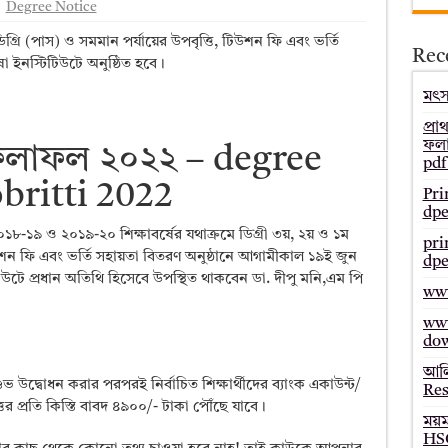
Degree Notice
– Bmeb ALIM Result
রি (পাস) ও সমমান পর্যায়ের উপবৃত্তি, টিউশন ফি এবং ভর্তি
Rec
জাল্ট ২০২৫ – HSC Result 2025 Mymensingh Board
ষা ইনস্টিটিউটে অনুষ্ঠিত হবে।
ল্ট ২০২৫ – HSC Result 2025 Dinajpur Board
মৎস্
 ২০২৫ – HSC Result 2025 Sylhet Board
প্রা
ফলা
তি ফলাফল ২০২২ – degree
pdf
britti 2022
Pri
dpe
০১৮-১৯ ও ২০১৯-২০ শিক্ষাবর্ষের যথাক্রমে ডিগ্রী ৩য়, ২য় ও ১ম
pri
টিউশন ফি এবং ভর্তি সহায়তা বিতরণ অনুষ্ঠানে আগামীকাল ১৯ই জুন
dpe
িউটে প্রধান অতিথি হিসেবে উপস্থিত থাকবেন ডা. দীপু মনি,এম পি
www
www
do
আলি
ম শুভ উদ্বোধন করার পরপরই নির্বাচিত শিক্ষার্থীদের ব্যাংক একাউন্ট/
Res
র প্রতি কিস্তি বাবদ ৪৯০০/- টাকা পৌঁছে যাবে।
ময়
HSC