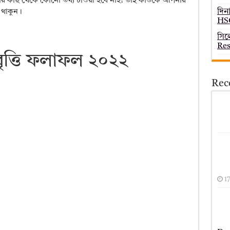
 আপনার কাছ থেকে কোনো তথ্য চাওয়া হবে নাহ! তাই কাউকে আপনার
দিন
 থাকুন।
HSC
সিল
Res
বৃত্তি ফলাফল ২০২২
Rec
1