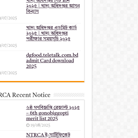
খাদ্য অধিদপ্তর সিট প্লান
২০২৫ | খাদ্য অধিদপ্তর আসন
বিন্যাস
9/07/2025
খাদ্য অধিদপ্তর এডমিট কার্ড
২০২৫ | খাদ্য অধিদপ্তর
পরীক্ষার সময়সূচি ২০২৫
9/07/2025
dgfood.teletalk.com.bd
admit Card download
2025
9/07/2025
CA Recent Notice
৬ষ্ঠ গণবিজ্ঞপ্তি রেজাল্ট ২০২৫
– 6th gonobiggopti
merit list 2025
19/08/2025
NTRCA ই-সার্টিফিকেট