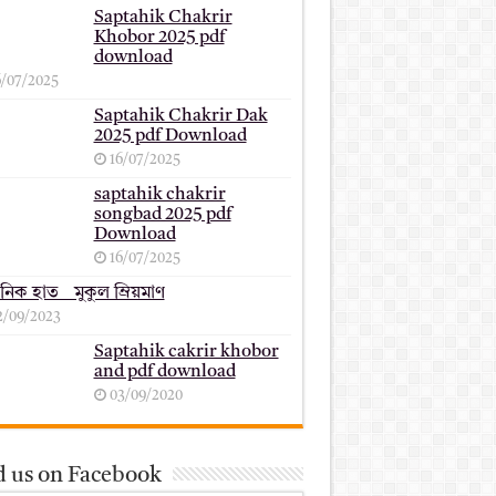
Saptahik Chakrir
Khobor 2025 pdf
download
6/07/2025
Saptahik Chakrir Dak
2025 pdf Download
16/07/2025
saptahik chakrir
songbad 2025 pdf
Download
16/07/2025
ানিক হাত _ মুকুল ম্রিয়মাণ
2/09/2023
Saptahik cakrir khobor
and pdf download
03/09/2020
d us on Facebook