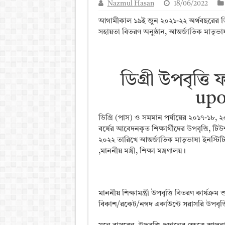
Nazmul Hasan
18/06/2022
আলিম পরীক্ষার রেজাল্ট ২০২৫ 
আগামীকাল ১৯ই জুন ২০২১-২২ অর্থবছরের ডিগ্
ময়মনসিংহ বোর্ড এইচএসসি রে
সহায়তা বিতরণ অনুষ্ঠান, আন্তর্জাতিক মাতৃভা
দিনাজপুর বোর্ড এইচএসসি রেজা
সিলেট বোর্ড এইচএসসি রেজাল্ট
ডিগ্রী উপবৃত্
upo
ডিগ্রি (পাস) ও সমমান পর্যায়ের ২০১৭-১৮, ২
বর্ষের আবেদনকৃত শিক্ষার্থীদের উপবৃত্তি, 
২০২২ তারিখে আন্তর্জাতিক মাতৃভাষা ইনস্টিট
,মাননীয় মন্ত্রী, শিক্ষা মন্ত্রণালয়।
মাননীয় শিক্ষামন্ত্রী উপবৃত্তি বিতরণ কার্যক্র
বিকাশ/রকেট/নগদ একাউন্টে সরাসরি উপবৃত্তি