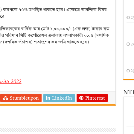
ক্লাস) কমপক্ষে ৭৫% উপস্থিত থাকতে হবে। এক্ষেত্রে আবশ্যিক বিষয়
ারে।
2
ার্থীর অভিভাবকের বার্ষিক আয় মোট ১,০০,০০০/- (এক লক্ষ) টাকার কম
র পরিমাণ সিটি কর্পোরেশন এলাকায় বসবাসকারী ০.০৫ (দশমিক
.৭৫ (দশমিক পঁচাত্তর) শতাংশের কম জমি থাকতে হবে।
2
2
britti 2022
NTR
Stumbleupon
LinkedIn
Pinterest